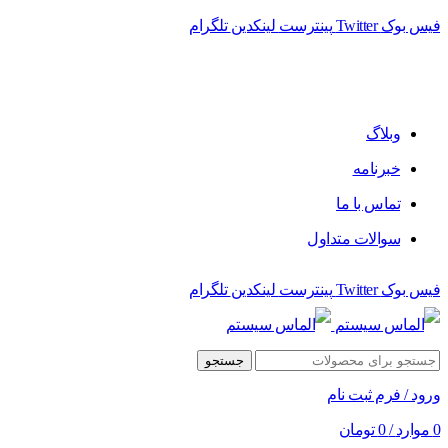
فیس بوک
Twitter
پینترست
لینکدین
تلگرام
فروشگاه الماس سیستم ﻋﺮﺿﻪ کننده اﻧﻮاع ﻣﺤﺼﻮﻻت دﯾﺠﯿﺘﺎل
وبلاگ
خبرنامه
تماس با ما
سوالات متداول
فیس بوک
Twitter
پینترست
لینکدین
تلگرام
جستجو
ورود / فرم ثبت نام
0
موارد
/
0
تومان