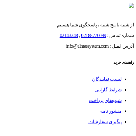
از شنبه تا پنج شنبه ، پاسخگوی شما هستیم
شماره تماس :
02188770099
,
02143348
آدرس ایمیل : info@almassystem.com
راهنمای خرید
لیست نمایندگان
شرایط گارانتی
شیوه‌های پرداخت
منشور نامه
پیگیری سفارشات