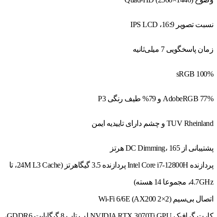
نسبت تصویر 16:9، IPS LCD
زمان پاسخگویی 7 میلی‌ثانیه
100% sRGB
77% AdobeRGB و 79% طیف رنگی P3
TUV Rheinland و چشم دارای تاییدیه ایمن
پشتیبانی از DC Dimming، 165 هرتز
پردازنده Intel Core i7-12800H پردازنده 3.5 گیگاهرتز (24M L3 Cache، تا
4.7GHz، مجموعا 14 هسته)
اتصال بی‌سیم Wi-Fi 6/6E (AX200 2×2)
کارت گرافیک NVIDIA RTX 3070Ti GPU لپ تاپ 8 گیگابایت GDDR6،