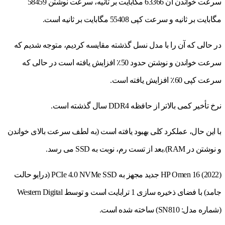
سرعت خواندن آن 63366 مگابایت بر ثانیه، سرعت نوشتن 58459
مگابایت بر ثانیه و سرعت کپی 55408 مگابایت بر ثانیه است.
در حالی که آن را با مدل نسل گذشته مقایسه کردیم، متوجه شدیم که
سرعت خواندن و نوشتن حدود 50٪ افزایش یافته است در حالی که
سرعت کپی 60٪ افزایش یافته است.
نرخ تأخیر کمی بالاتر از حافظه DDR4 سال گذشته است.
با این حال، عملکرد کلی بهبود یافته است (به لطف سرعت بالای خواندن
و نوشتن در RAM).بعد از تست رم، نوبت به SSD می رسد.
HP Omen 16 (2022) جدید مجهز به PCIe 4.0 NVMe SSD (درایو حالت
جامد) با فضای ذخیره سازی 1 ترابایت است و توسط Western Digital
(شماره مدل: SN810) ساخته شده است.