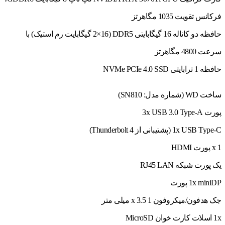
فرکانس تقویت 1035 مگاهرتز
حافظه دو کاناله 16 گیگابایتی DDR5 (2×16 گیگابایت رم استیک) با
سرعت 4800 مگاهرتز
حافظه 1 ترابایتی NVMe PCIe 4.0 SSD
ساخت WD (شماره مدل: SN810)
پورت 3x USB 3.0 Type-A
1x USB Type-C (پشتیبانی از Thunderbolt 4)
1 x پورت HDMI
یک پورت شبکه RJ45 LAN
1x miniDP پورت
جک هدفون/میکروفون 1 x 3.5 میلی متر
1x اسلات کارت خوان MicroSD