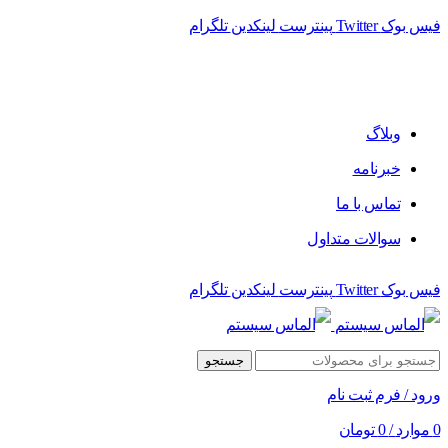
فیس بوک
Twitter
پینترست
لینکدین
تلگرام
فروشگاه الماس سیستم ﻋﺮﺿﻪ کننده اﻧﻮاع ﻣﺤﺼﻮﻻت دﯾﺠﯿﺘﺎل
وبلاگ
خبرنامه
تماس با ما
سوالات متداول
فیس بوک
Twitter
پینترست
لینکدین
تلگرام
جستجو
ورود / فرم ثبت نام
0
موارد
/
0
تومان