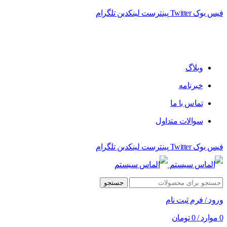
فیس بوک
Twitter
پینترست
لینکدین
تلگرام
فروشگاه الماس سیستم ﻋﺮﺿﻪ کننده اﻧﻮاع ﻣﺤﺼﻮﻻت دﯾﺠﯿﺘﺎل
وبلاگ
خبرنامه
تماس با ما
سوالات متداول
فیس بوک
Twitter
پینترست
لینکدین
تلگرام
جستجو
ورود / فرم ثبت نام
0
موارد
/
0
تومان