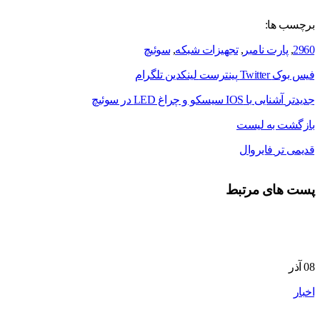
برچسب ها:
2960
,
پارت نامبر
,
تجهیزات شبکه
,
سوئیچ
فیس بوک
Twitter
پینترست
لینکدین
تلگرام
جدیدتر
آشنایی با IOS سیسکو و چراغ LED در سوئیچ
بازگشت به لیست
قدیمی تر
فایروال
پست های مرتبط
08
آذر
اخبار