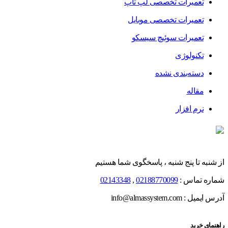
تعمیرات تخصصی لپ تاپ
تعمیرات تخصصی موبایل
تعمیرات سوئیچ سیسکو
تکنولوژی
دسته‌بندی نشده
مقاله
نرم افزار
از شنبه تا پنج شنبه ، پاسخگوی شما هستیم
شماره تماس :
02188770099
,
02143348
آدرس ایمیل : info@almassystem.com
راهنمای خرید