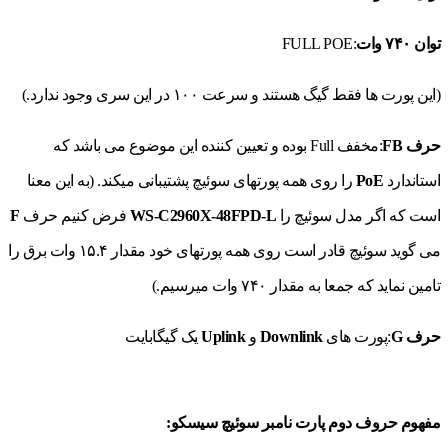
توان ۷۴۰ وات
:FULL POE
(این پورت ها فقط گیگ هستند و سرعت ۱۰۰ در این سری وجود ندارد.)
حرف FB
:مخفف Full بوده و تعیین کننده این موضوع می باشد که
استاندارد
PoE
را روی همه پورتهای سوئیچ پشتیبانی میکند. (به این معنا
است که اگر مدل سوئیچ را
WS-C2960X-48FPD-L
فرض کنیم حرف
F
می گوید سوئیچ قادر است روی همه پورتهای خود مقدار ۱۵.۴ وات برق را
تامین نماید که جمعا به مقدار ۷۴۰ وات میرسیم.)
حرف
G
:پورت های
Downlink
و
Uplink
یک گیگابایت
مفهوم حروف دوم پارت نامبر سوئیچ سیسکو: