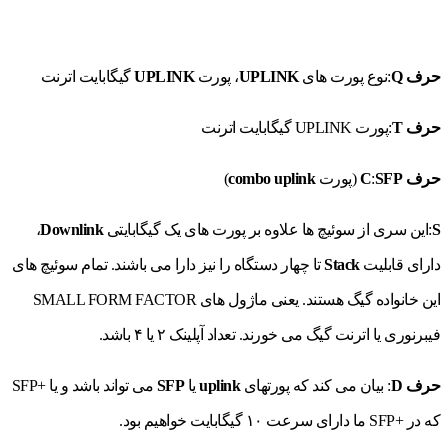
حرف
Q
:نوع پورت های
UPLINK
، پورت
UPLINK
گیگابایت اترنت
حرف
T
:پورت UPLINK گیگابایت اترنت
حرف
SFP
:
C
(پورت
combo uplink
)
S
:این سری از سوئیچ ها علاوه بر پورت های یک گیگابایتی
Downlink
،
دارای قابلیت
Stack
تا چهار دستگاه را نیز دارا می باشند. تمام سوئیچ های
این خانواده گیگ هستند. یعنی ماژول های SMALL FORM FACTOR
فیبرنوری یا اترنت گیگ می خورند. تعداد آپلینک ۲ یا ۴ باشد.
حرف
D
: بیان می کند که پورتهای
uplink
یا
SFP
می تواند باشد و یا +SFP
که در +SFP ما دارای سرعت ۱۰ گیگابایت خواهیم بود.