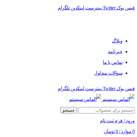
فیس بوک
Twitter
پینترست
لینکدین
تلگرام
فروشگاه الماس سیستم ﻋﺮﺿﻪ کننده اﻧﻮاع ﻣﺤﺼﻮﻻت دﯾﺠﯿﺘﺎل
وبلاگ
خبرنامه
تماس با ما
سوالات متداول
فیس بوک
Twitter
پینترست
لینکدین
تلگرام
جستجو
ورود / فرم ثبت نام
0
موارد
/
0
تومان