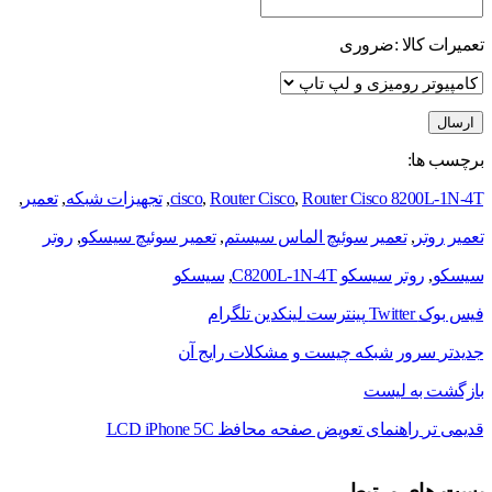
تعمیرات کالا :
ضروری
برچسب ها:
Router Cisco 8200L-1N-4T
,
Router Cisco
,
cisco
,
تجهیزات شبکه
,
تعمیر
,
تعمیر روتر
,
تعمیر سوئیچ الماس سیستم
,
تعمیر سوئیچ سیسکو
,
روتر
سیسکو
,
روتر سیسکو C8200L-1N-4T
,
سیسکو
فیس بوک
Twitter
پینترست
لینکدین
تلگرام
جدیدتر
سرور شبکه چیست و مشکلات رایج آن
بازگشت به لیست
قدیمی تر
راهنمای تعویض صفحه محافظ LCD iPhone 5C
پست های مرتبط