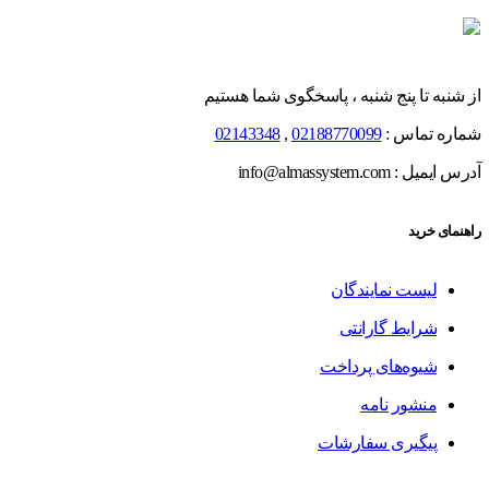
از شنبه تا پنج شنبه ، پاسخگوی شما هستیم
شماره تماس :
02188770099
,
02143348
آدرس ایمیل : info@almassystem.com
راهنمای خرید
لیست نمایندگان
شرایط گارانتی
شیوه‌های پرداخت
منشور نامه
پیگیری سفارشات