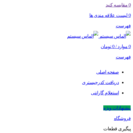
0
مقایسه کنید
0
لیست علاقه مندی ها
فهرست
0
موارد
/
0
تومان
فهرست
صفحه اصلی
دریافت کدرجیستری
استعلام گارانتی
پیشنهادات ویژه
فروشگاه
پیگیری قطعات