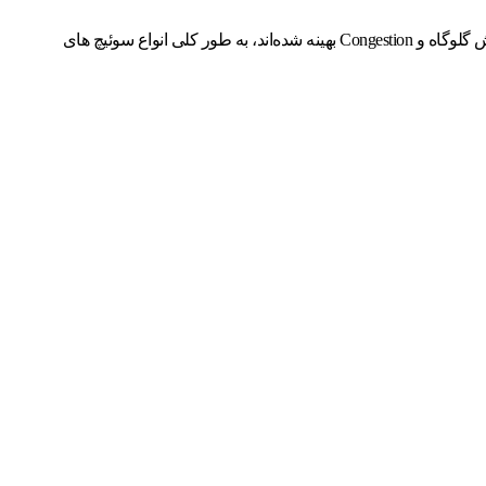
سوئیچ های LAN یا LAN Switch با نام Ethernat Switch (سوئیچ اترنت) و Data Switch (سوئیچ دیتا) هم شناخته می‌شوند. سوئیچ اترنت یا LAN برای کاهش گلوگاه و Congestion بهینه شده‌اند، به طور کلی انواع سوئیچ های