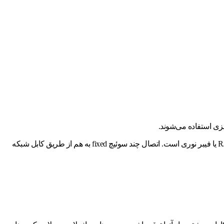
پورت ها در سوییچ های fixed انواع مختلفی از نظر سرعت و اتصال دارند اما معمولا دارای حداقل سرعت ۱Gbps هستند و انواع اتصال شامل RJ45 یا فیبر نوری است. اتصال چند سوئیچ fixed به هم از طریق کابل شبکه