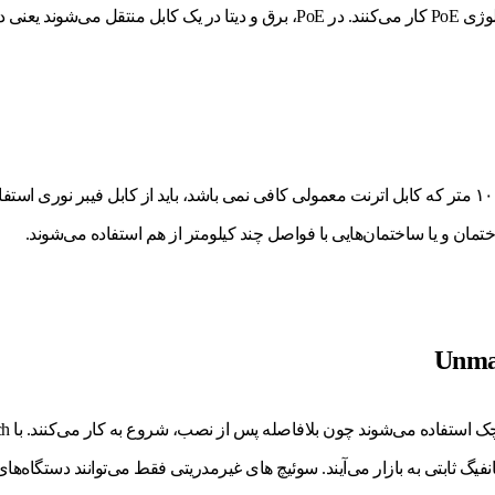
PoE مخفف Power over Ethernet است و سوئیچ PoE بر اساس تکنولوژی PoE کار می‌کنند. 
تمان و یا ساختمان‌هایی با فواصل چند کیلومتر از هم استفاده می‌شوند.