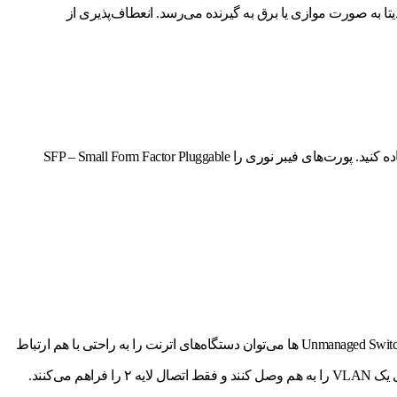
در PoE، برق و دیتا در یک کابل منتقل می‌شوند یعنی دیتا به صورت موازی یا برق به گیرنده می‌رسد. انعطاف‌پذیری از
اگر برای اتصال از فواصل طولانی نیاز دارید به عنوان مثال بیش از ۱۰۰ متر که کابل اترنت معمولی کافی نمی باشد، باید از کابل فیبر نوری استفاده کنید. پورت‌های فیبر نوری را SFP – Small Form Factor Pluggable
سوئیچ های غیرمدیریتی اغلب در شبکه‌های خانگی و شرکت‌های کوچک استفاده می‌شوند چون بلافاصله پس از نصب، شروع به کار می‌کنند. با Unmanaged Switch ها می‌توان دستگاه‌های اترنت را به راحتی با هم ارتباط
داد. این سوئیچ ها برای برقراری ارتباط، فقط به کابل نیاز دارند و با کانفیگ ثابتی به بازار می‌آیند. سوئیچ های غیرمدریتی فقط می‌توانند دستگاه‌های یک VLAN را به هم وصل کنند و فقط اتصال لایه ۲ را فراهم می‌کنند.