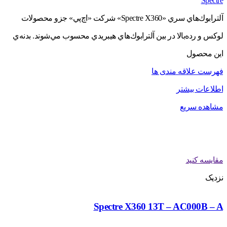
Spectre
آلترابوك‌هاي سري «Spectre X360» شركت «اچ‌پي» جزو محصولات
لوكس و رده‌بالا در بين آلترابوك‌هاي هيبريدي محسوب مي‌شوند. بدنه‌ي
اين محصول
فهرست علاقه مندی ها
اطلاعات بیشتر
مشاهده سریع
مقایسه کنید
نزدیک
Spectre X360 13T – AC000B – A