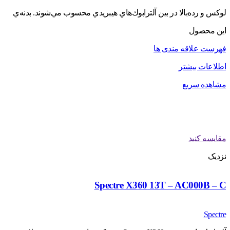
لوكس و رده‌بالا در بين آلترابوك‌هاي هيبريدي محسوب مي‌شوند. بدنه‌ي
اين محصول
فهرست علاقه مندی ها
اطلاعات بیشتر
مشاهده سریع
مقایسه کنید
نزدیک
Spectre X360 13T – AC000B – C
Spectre