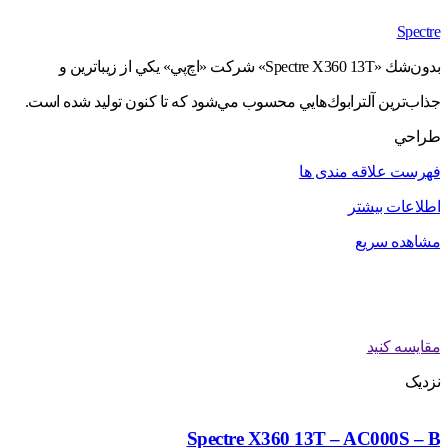
Spectre
بدون‌شك «Spectre X360 13T» شركت «اچ‌پي» يكي از زيباترين و
جذاب‌ترين آلترابوك‌هايي محسوب مي‌شود كه تا كنون توليد شده است.
طراحي
فهرست علاقه مندی ها
اطلاعات بیشتر
مشاهده سریع
مقایسه کنید
نزدیک
Spectre X360 13T – AC000S – B