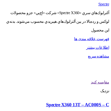
Spectre
آلترابوك‌هاي سري «Spectre X360» شركت «اچ‌پي» جزو محصولات
لوكس و رده‌بالا در بين آلترابوك‌هاي هيبريدي محسوب مي‌شوند. بدنه‌ي
اين محصول
فهرست علاقه مندی ها
اطلاعات بیشتر
مشاهده سریع
مقایسه کنید
نزدیک
Spectre X360 13T – AC000S – C