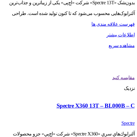
بدون‌شک «Spectre 13T» شرکت «اچ‌پی» یکی از زیباترین و جذاب‌ترین
آلترابوک‌هایی محسوب می‌شود که تا کنون تولید شده است. طراحی
فهرست علاقه مندی ها
اطلاعات بیشتر
مشاهده سریع
مقایسه کنید
نزدیک
Spectre X360 13T – BL000B – C
Spectre
آلترابوك‌هاي سري «Spectre X360» شركت «اچ‌پي» جزو محصولات