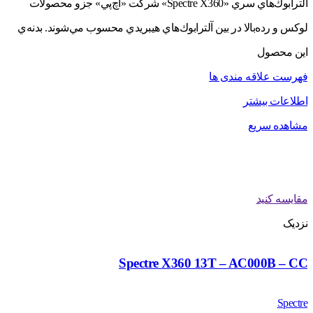
آلترابوك‌هاي سري «Spectre X360» شركت «اچ‌پي» جزو محصولات
لوكس و رده‌بالا در بين آلترابوك‌هاي هيبريدي محسوب مي‌شوند. بدنه‌ي
اين محصول
فهرست علاقه مندی ها
اطلاعات بیشتر
مشاهده سریع
مقایسه کنید
نزدیک
Spectre X360 13T – AC000B – CC
Spectre