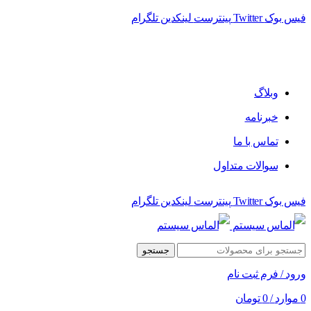
فیس بوک
Twitter
پینترست
لینکدین
تلگرام
فروشگاه الماس سیستم ﻋﺮﺿﻪ کننده اﻧﻮاع ﻣﺤﺼﻮﻻت دﯾﺠﯿﺘﺎل
وبلاگ
خبرنامه
تماس با ما
سوالات متداول
فیس بوک
Twitter
پینترست
لینکدین
تلگرام
جستجو
ورود / فرم ثبت نام
0
موارد
/
0
تومان