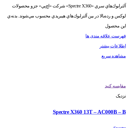
آلترابوك‌هاي سري «Spectre X360» شركت «اچ‌پي» جزو محصولات
لوكس و رده‌بالا در بين آلترابوك‌هاي هيبريدي محسوب مي‌شوند. بدنه‌ي
اين محصول
فهرست علاقه مندی ها
اطلاعات بیشتر
مشاهده سریع
مقایسه کنید
نزدیک
Spectre X360 13T – AC000B – B