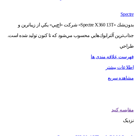
Spectre
بدون‌شك «Spectre X360 13T» شركت «اچ‌پي» يكي از زيباترين و
جذاب‌ترين آلترابوك‌هايي محسوب مي‌شود كه تا كنون توليد شده است.
طراحي
فهرست علاقه مندی ها
اطلاعات بیشتر
مشاهده سریع
مقایسه کنید
نزدیک