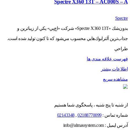
Spectre X360 13T – AC000S – A
Spectre
بدون‌شك «Spectre X360 13T» شركت «اچ‌پي» يكي از زيباترين و
جذاب‌ترين آلترابوك‌هايي محسوب مي‌شود كه تا كنون توليد شده است.
طراحي
فهرست علاقه مندی ها
اطلاعات بیشتر
مشاهده سریع
از شنبه تا پنج شنبه ، پاسخگوی شما هستیم
شماره تماس :
02188770099
,
02143348
آدرس ایمیل : info@almassystem.com