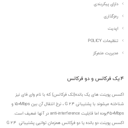
دارای پیکربندی
رمزگذاری
اپدیت
تنظیمات POLICY
مدیریت متمرکز
4:یک فرکانس و دو فرکانس
اکسس پوینت های یک بانده(تک فرکانس) که با نام وای فای نیز
شناخته میشوند با پشتیبانی ۲.۴ G ، نرخ انتقال آن بین ۱۵۰Mbps و
۴۵۰Mbpsبوده اما قابلیت anti-interference در آنها ضعیف است.
اکسس پوینت دو بانده یا دو فرکانس همزمان توانیی پشتیبانی ۲.۴ G