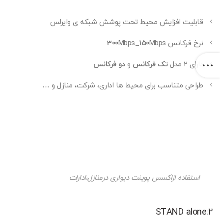
قابلیت افزایش محیط تحت پوشش شبکه ی وایرلس
نرخ فرکانس
Mbps
150
Mbps_
300
دارای 2 مدل
تک فرکانس
و
دو فرکانس
طراحی متناسب برای محیط ها اداری، شرکت، منازل و …
استفاده ازاکسس پوینت دیواری درمنازل،ادارات
2:STAND alone