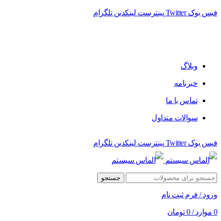
فیس بوک
Twitter
پینترست
لینکدین
تلگرام
فروشگاه الماس سیستم ﻋﺮﺿﻪ کننده اﻧﻮاع ﻣﺤﺼﻮﻻت دﯾﺠﯿﺘﺎل
وبلاگ
خبرنامه
تماس با ما
سوالات متداول
فیس بوک
Twitter
پینترست
لینکدین
تلگرام
جستجو
ورود / فرم ثبت نام
0
موارد
/
0
تومان