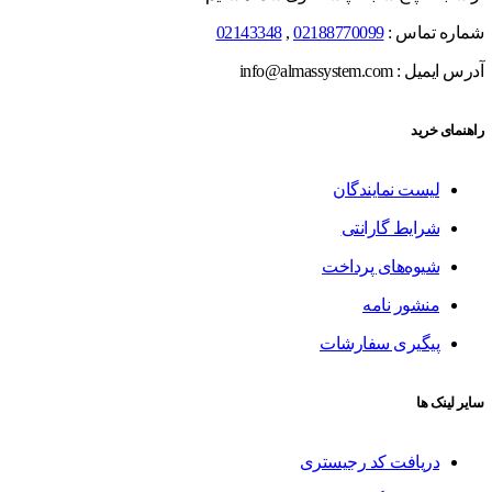
شماره تماس :
02188770099
,
02143348
آدرس ایمیل : info@almassystem.com
راهنمای خرید
لیست نمایندگان
شرایط گارانتی
شیوه‌های پرداخت
منشور نامه
پیگیری سفارشات
سایر لینک ها
دریافت کد رجیستری