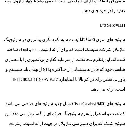
سینی فن اضافه و دارای شرایطی است که می تواند تا چهار ماژول منبع
تغذیه را در خود جای دهد.
[table id=111 /]
سوئیچ های سری 9400 کاتالیست سیسکو سکوی پیشروی در سوئیچینگ
ماژولار شرکت سیسکو است که برای ارائه امنیت، IoT و cloud ساخته
شده اند. این پلتفرم محافظت از سرمایه گذاری بی نظیری را با معماری
شاسی خود که قادر به پشتیبانی از حداکثر 9Tbps از پهنای باند سیستم و
پاور بی نظیر برای تراکم بالا با استاندارد (IEEE 802.3BT (60W PoE
است، ارائه می دهد.
سوئیچ های Cisco Catalyst 9400 نسل جدید سوئیچ های صنعتی می باشد
که نصب و استقرار پلتفرم سوئیچینگ حرفه ای را گسترش می دهد. این
سوئیچ شبکه که برای دسترسی ماژولار در جهت ارائه امنیت، اینترنت