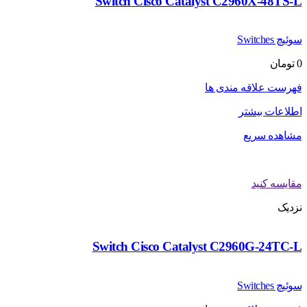
Switch Cisco Catalyst C2960X-48TS-L
سوئیچ Switches
0
تومان
فهرست علاقه مندی ها
اطلاعات بیشتر
مشاهده سریع
مقایسه کنید
نزدیک
Switch Cisco Catalyst C2960G-24TC-L
سوئیچ Switches