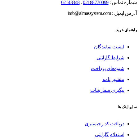
شماره تماس :
02188770099
,
02143348
آدرس ایمیل : info@almassystem.com
راهنمای خرید
لیست نمایندگان
شرایط گارانتی
شیوه‌های پرداخت
منشور نامه
پیگیری سفارشات
سایر لینک ها
دریافت کد رجیستری
استعلام گارانتی