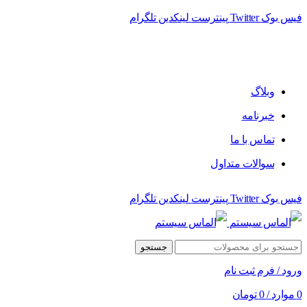
فیس بوک
Twitter
پینترست
لینکدین
تلگرام
فروشگاه الماس سیستم ﻋﺮﺿﻪ کننده اﻧﻮاع ﻣﺤﺼﻮﻻت دﯾﺠﯿﺘﺎل
وبلاگ
خبرنامه
تماس با ما
سوالات متداول
فیس بوک
Twitter
پینترست
لینکدین
تلگرام
جستجو
ورود / فرم ثبت نام
0
موارد
/
0
تومان