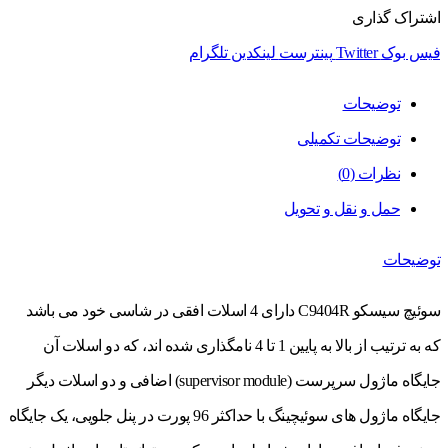
اشتراک گذاری
فیس بوک
Twitter
پینترست
لینکدین
تلگرام
توضیحات
توضیحات تکمیلی
نظرات (0)
حمل و نقل و تحویل
توضیحات
سوئیچ سیسکو C9404R دارای 4 اسلات افقی در شاسی خود می باشد
که به ترتیب از بالا به پایین 1 تا 4 نامگذاری شده اند، که دو اسلات آن
جایگاه ماژول سرپرست (supervisor module) اضافی و دو اسلات دیگر
جایگاه ماژول های سوئیچینگ با حداکثر 96 پورت در پنل جلویی، یک جایگاه