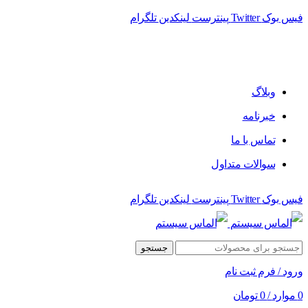
فیس بوک
Twitter
پینترست
لینکدین
تلگرام
فروشگاه الماس سیستم ﻋﺮﺿﻪ کننده اﻧﻮاع ﻣﺤﺼﻮﻻت دﯾﺠﯿﺘﺎل
وبلاگ
خبرنامه
تماس با ما
سوالات متداول
فیس بوک
Twitter
پینترست
لینکدین
تلگرام
جستجو
ورود / فرم ثبت نام
0
موارد
/
0
تومان