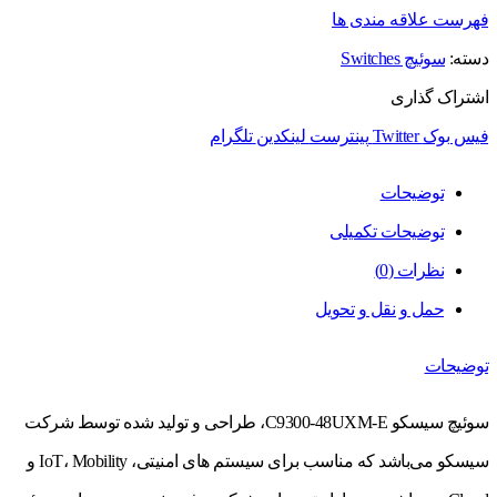
فهرست علاقه مندی ها
دسته:
سوئیچ Switches
اشتراک گذاری
فیس بوک
Twitter
پینترست
لینکدین
تلگرام
توضیحات
توضیحات تکمیلی
نظرات (0)
حمل و نقل و تحویل
توضیحات
سوئیچ سیسکو C9300-48UXM-E، طراحی و تولید شده توسط شرکت
سیسکو می‌باشد که مناسب برای سیستم های امنیتی، IoT، Mobility و