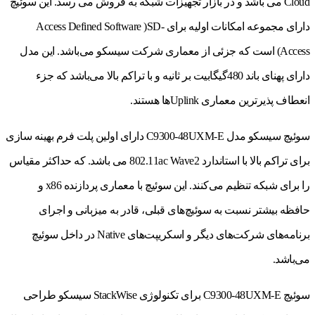
Cloud می باشد و در بازار تجهیزات شبکه به فروش می رسد. این سوئیچ
دارای مجموعه‌ امکانات اولیه برای Access Defined Software )SD-
Access) است که جزئی از معماری شرکت سیسکو می‌باشد. این مدل
دارای پهنای باند 480گیگابیت بر ثانیه و با تراکم بالا می‌باشد که جزء
انعطاف پذیرترین معماری Uplinkها هستند.
سوئیچ سیسکو مدل C9300-48UXM-E دارای اولین پلت فرم بهینه سازی
برای تراکم بالا با استاندارد 802.11ac Wave2 می باشد. که حداکثر مقیاس
را برای شبکه تنظیم می‌کنند. این سوئیچ با معماری پردازنده x86 و
حافظه بیشتر نسبت به سوئیچ‌های قبلی، قادر به میزبانی و اجرای
برنامه‌های شرکت‌های دیگر و اسکریپت‌های Native در داخل سوئیچ
می‌باشد.
سوئیچ C9300-48UXM-E برای تکنولوژی StackWise سیسکو طراحی