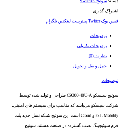
دسته:
سوئیچ Switches
اشتراک گذاری
فیس بوک
Twitter
پینترست
لینکدین
تلگرام
توضیحات
توضیحات تکمیلی
نظرات (0)
حمل و نقل و تحویل
توضیحات
سوئیچ سیسکو C9300-48U-A طراحی و تولید شده توسط
شرکت سیسکو می‌باشد که مناسب برای سیستم های امنیتی،
IoT، Mobility و Cloud است. این سوئیچ شبکه نسل جدید پلت
فرم سوئیچینگ نصب گسترده در صنعت هستند. سوئیچ