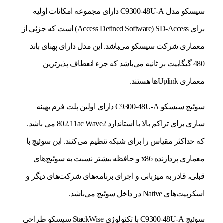
سیسکو مدل C9300-48U-A دارای مجموعه‌ امکانات اولیه
برای Access Defined Software) SD-Access) است که جزئی از
معماری شرکت سیسکو می‌باشد. این مدل دارای پهنای باند
480 گیگابیت بر ثانیه می‌باشد که جزء انعطاف پذیرترین
معماری Uplinkها هستند.
سوئیچ سیسکو C9300-48U-A دارای اولین پلت فرم بهینه
سازی برای تراکم بالا با استاندارد 802.11ac Wave2 می باشد.
که حداکثر مقیاس را برای شبکه تنظیم می‌کنند. این سوئیچ با
معماری پردازنده x86 و حافظه بیشتر نسبت به سوئیچ‌های
قبلی، قادر به میزبانی و اجرای برنامه‌های شرکت‌های دیگر و
اسکریپت‌های Native در داخل سوئیچ می‌باشد.
سوئیچ C9300-48U-A با تکنولوژی StackWise سیسکو طراحی