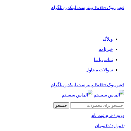
فیس بوک
Twitter
پینترست
لینکدین
تلگرام
فروشگاه الماس سیستم ﻋﺮﺿﻪ کننده اﻧﻮاع ﻣﺤﺼﻮﻻت دﯾﺠﯿﺘﺎل
وبلاگ
خبرنامه
تماس با ما
سوالات متداول
فیس بوک
Twitter
پینترست
لینکدین
تلگرام
جستجو
ورود / فرم ثبت نام
0
موارد
/
0
تومان