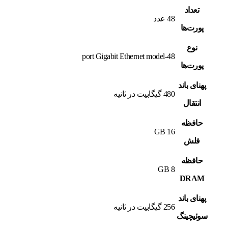
تعداد
48 عدد
پورت‌ها
نوع
48-port Gigabit Ethernet model
پورت‌ها
پهنای باند
480 گیگابیت در ثانیه
انتقال
حافظه
16 GB
فلش
حافظه
8 GB
DRAM
پهنای باند
256 گیگابیت در ثانیه
سوئیچینگ