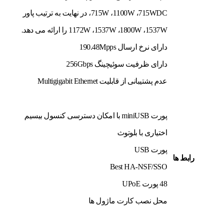
،715W ،1100W ،715WDC در نهایت به ترتیب پاور
1172W ،1537W ،1800W ،1537W را ارائه می دهد.
دارای نرخ ارسال 190.48Mpps
دارای ظرفیت سوئیچینگ 256Gbps
عدم پشتیبانی از قابلیت Multigigabit Ethernet
پورت miniUSB با امکان دسترسی کنسول بیسیم
اختیاری با بلوتوث
پورت USB
رابط ها
Best HA-NSF/SSO
48 پورت UPoE
محل نصب کارت ماژول ها