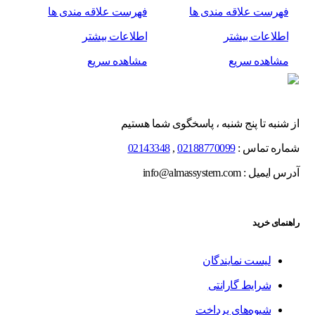
فهرست علاقه مندی ها
فهرست علاقه مندی ها
اطلاعات بیشتر
اطلاعات بیشتر
مشاهده سریع
مشاهده سریع
از شنبه تا پنج شنبه ، پاسخگوی شما هستیم
شماره تماس :
02188770099
,
02143348
آدرس ایمیل : info@almassystem.com
راهنمای خرید
لیست نمایندگان
شرایط گارانتی
شیوه‌های پرداخت