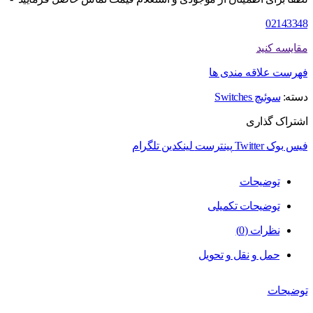
02143348
مقایسه کنید
فهرست علاقه مندی ها
دسته:
سوئیچ Switches
اشتراک گذاری
فیس بوک
Twitter
پینترست
لینکدین
تلگرام
توضیحات
توضیحات تکمیلی
نظرات (0)
حمل و نقل و تحویل
توضیحات