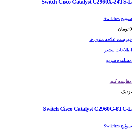
Switch Cisco Catalyst C2960X-24TS-L
سوئیچ Switches
0
تومان
فهرست علاقه مندی ها
اطلاعات بیشتر
مشاهده سریع
مقایسه کنید
نزدیک
Switch Cisco Catalyst C2960G-8TC-L
سوئیچ Switches