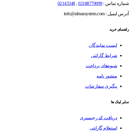
شماره تماس :
02188770099
,
02143348
آدرس ایمیل : info@almassystem.com
راهنمای خرید
لیست نمایندگان
شرایط گارانتی
شیوه‌های پرداخت
منشور نامه
پیگیری سفارشات
سایر لینک ها
دریافت کد رجیستری
استعلام گارانتی