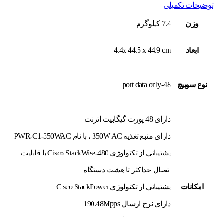
توضیحات تکمیلی
وزن
7.4 کیلوگرم
ابعاد
4.4x 44.5 x 44.9 cm
نوع سوييچ
48-port data only
دارای 48 پورت گیگابیت اترنت
دارای منبع تغذیه 350W AC ، با نام PWR-C1-350WAC
پشتیبانی از تکنولوژی Cisco StackWise-480 با قابلیت
اتصال حداکثر تا هشت دستگاه
امکانات
پشتیبانی از تکنولوژی Cisco StackPower
دارای نرخ ارسال 190.48Mpps