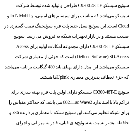
سوئیچ سیسکو C9300-48T-E طراحی و تولید شده توسط شرکت
سیسکو می‌باشد که مناسب برای سیستم های امنیتی، IoT، Mobility و
Cloud است. این سوئیچ نسل جدید پلت فرم سوئیچینگ نصب گسترده در
صنعت هستند و در بازار تجهیزات شبکه به فروش می رسد. سوییچ
سیسکو C9300-48T-E دارای مجموعه‌ امکانات اولیه برای Access
Defined Software) SD-Access) است که جزئی از معماری شرکت
سیسکو می‌باشد. این مدل دارای پهنای باند 480 گیگابیت بر ثانیه می‌باشد
که جزء انعطاف پذیرترین معماری Uplinkها هستند.
سوئیچ C9300-48T-E سیسکو دارای اولین پلت فرم بهینه سازی برای
تراکم بالا با استاندارد 802.11ac Wave2 می باشد. که حداکثر مقیاس را
برای شبکه تنظیم می‌کنند. این سوئیچ شبکه با معماری پردازنده x86 و
حافظه بیشتر نسبت به سوئیچ‌های قبلی، قادر به میزبانی و اجرای