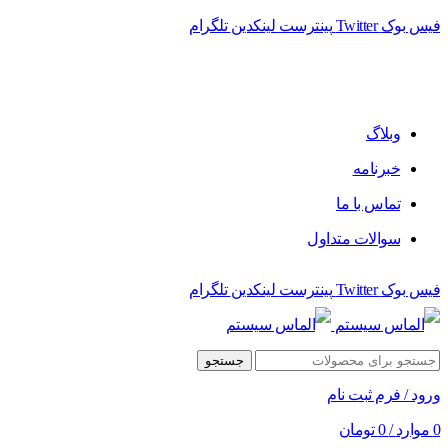
فیس بوک
Twitter
پینترست
لینکدین
تلگرام
فروشگاه الماس سیستم ﻋﺮﺿﻪ کننده اﻧﻮاع ﻣﺤﺼﻮﻻت دﯾﺠﯿﺘﺎل
وبلاگ
خبرنامه
تماس با ما
سوالات متداول
فیس بوک
Twitter
پینترست
لینکدین
تلگرام
جستجو
ورود / فرم ثبت نام
0
موارد
/
0
تومان