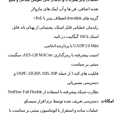
تغذیه اضافی، فن ها و آپ لینک های ماژولار
گزینه های downlink انعطاف پذیر با PoE+
راندمان عملیاتی قابل استک، پشتیبانی از پهنای باند قابل
استک تا 160 گیگابیت در ثانیه
UADP 2.0 Mini با پردازنده ادغامی
امنیت پیشرفته با رمزگذاری AES-128 MACsec، سگمنت
مبتنی بر سیاست
قابلیت های لایه 3 از جمله OSPF، EIGRP، ISIS، RIP و
دسترسی مسیریابی
نظارت شبکه پیشرفته با استفاده از NetFlow Full Flexible
امکانات
دسترسی تعریف شده توسط نرم افزار سیسکو
عملیات ساده و استقرار با اتوماسیون مبتنی بر سیاست با