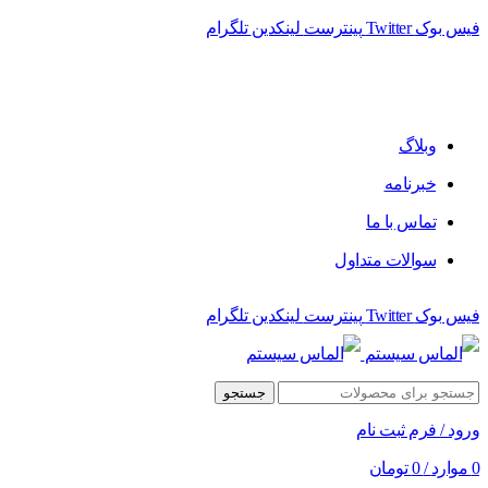
فیس بوک
Twitter
پینترست
لینکدین
تلگرام
فروشگاه الماس سیستم ﻋﺮﺿﻪ کننده اﻧﻮاع ﻣﺤﺼﻮﻻت دﯾﺠﯿﺘﺎل
وبلاگ
خبرنامه
تماس با ما
سوالات متداول
فیس بوک
Twitter
پینترست
لینکدین
تلگرام
جستجو
ورود / فرم ثبت نام
0
موارد
/
0
تومان