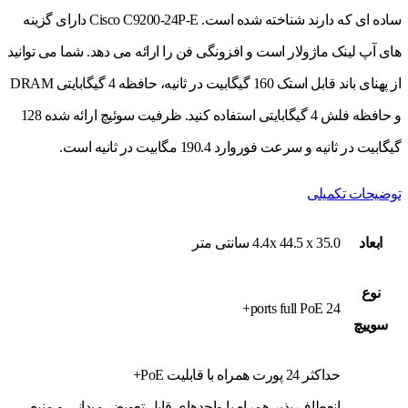
ساده ای که دارند شناخته شده است. Cisco C9200-24P-E دارای گزینه
های آپ لینک ماژولار است و افزونگی فن را ارائه می دهد. شما می توانید
از پهنای باند قابل استک 160 گیگابیت در ثانیه، حافظه 4 گیگابایتی DRAM
و حافظه فلش 4 گیگابایتی استفاده کنید. ظرفیت سوئیچ ارائه شده 128
گیگابیت در ثانیه و سرعت فوروارد 190.4 مگابیت در ثانیه است.
توضیحات تکمیلی
ابعاد
4.4x 44.5 x 35.0 سانتی متر
نوع
24 ports full PoE+
سوييچ
حداکثر 24 پورت همراه با قابلیت PoE+
انعطاف پذیر همراه با واحدهای قابل تعویض میدانی و منبع