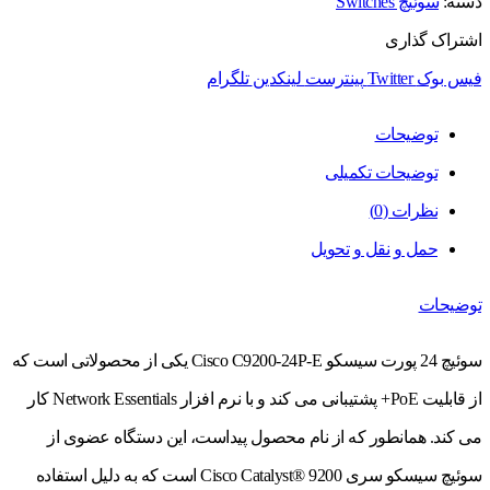
دسته:
سوئیچ Switches
اشتراک گذاری
فیس بوک
Twitter
پینترست
لینکدین
تلگرام
توضیحات
توضیحات تکمیلی
نظرات (0)
حمل و نقل و تحویل
توضیحات
سوئیچ 24 پورت سیسکو Cisco C9200-24P-E یکی از محصولاتی است که
از قابلیت PoE+ پشتیبانی می کند و با نرم افزار Network Essentials کار
می کند. همانطور که از نام محصول پیداست، این دستگاه عضوی از
سوئیچ سیسکو سری Cisco Catalyst® 9200 است که به دلیل استفاده