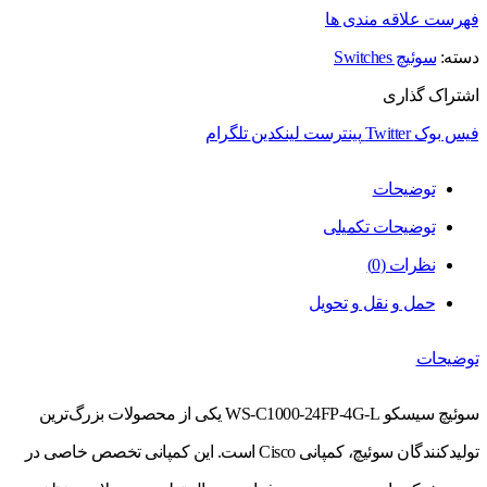
فهرست علاقه مندی ها
دسته:
سوئیچ Switches
اشتراک گذاری
فیس بوک
Twitter
پینترست
لینکدین
تلگرام
توضیحات
توضیحات تکمیلی
نظرات (0)
حمل و نقل و تحویل
توضیحات
سوئیچ سیسکو WS-C1000-24FP-4G-L یکی از محصولات بزرگ‌ترین
تولیدکنندگان سوئیچ، کمپانی Cisco است. این کمپانی تخصص خاصی در