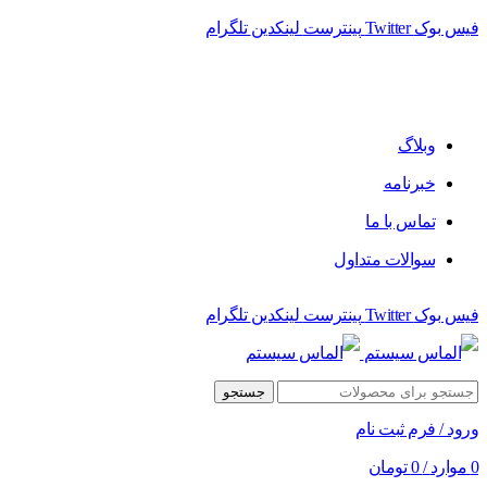
فیس بوک
Twitter
پینترست
لینکدین
تلگرام
فروشگاه الماس سیستم ﻋﺮﺿﻪ کننده اﻧﻮاع ﻣﺤﺼﻮﻻت دﯾﺠﯿﺘﺎل
وبلاگ
خبرنامه
تماس با ما
سوالات متداول
فیس بوک
Twitter
پینترست
لینکدین
تلگرام
جستجو
ورود / فرم ثبت نام
0
موارد
/
0
تومان