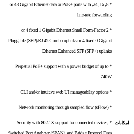
* 8, 16, 24, or 48 Gigabit Ethernet data or PoE+ ports with
line-rate forwarding
* 2 or 4 fixed 1 Gigabit Ethernet Small Form-Factor
Pluggable (SFP)/RJ 45 Combo uplinks or 4 fixed 0 Gigabit
Ethernet Enhanced SFP (SFP+) uplinks
* Perpetual PoE+ support with a power budget of up to
740W
* CLI and/or intuitive web UI manageability options
* Network monitoring through sampled flow (sFlow)
* Security with 802.1X support for connected devices,
امکانات
Switched Port Analyzer (SPAN), and Bridge Protocol Data