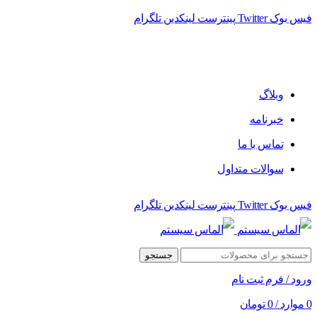
فیس بوک
Twitter
پینترست
لینکدین
تلگرام
فروشگاه الماس سیستم ﻋﺮﺿﻪ کننده اﻧﻮاع ﻣﺤﺼﻮﻻت دﯾﺠﯿﺘﺎل
وبلاگ
خبرنامه
تماس با ما
سوالات متداول
فیس بوک
Twitter
پینترست
لینکدین
تلگرام
جستجو
ورود / فرم ثبت نام
0
موارد
/
0
تومان