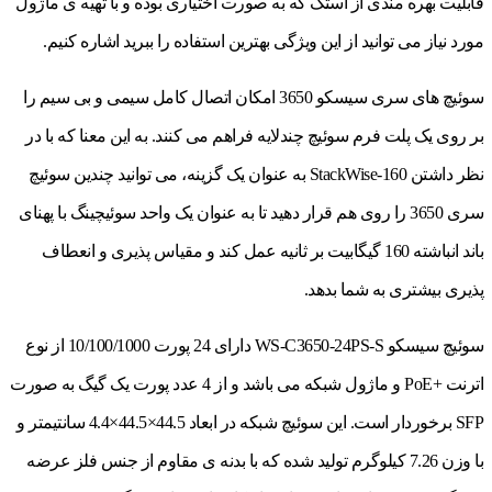
قابلیت بهره مندی از استک که به صورت اختیاری بوده و با تهیه ی ماژول
مورد نیاز می توانید از این ویژگی بهترین استفاده را ببرید اشاره کنیم.
سوئیچ های سری سیسکو 3650 امکان اتصال کامل سیمی و بی سیم را
بر روی یک پلت فرم سوئیچ چندلایه فراهم می کنند. به این معنا که با در
نظر داشتن StackWise-160 به عنوان یک گزینه، می توانید چندین سوئیچ
سری 3650 را روی هم قرار دهید تا به عنوان یک واحد سوئیچینگ با پهنای
باند انباشته 160 گیگابیت بر ثانیه عمل کند و مقیاس پذیری و انعطاف
پذیری بیشتری به شما بدهد.
سوئیچ سیسکو WS-C3650-24PS-S دارای 24 پورت 10/100/1000 از نوع
اترنت +PoE و ماژول شبکه می باشد و از 4 عدد پورت یک گیگ به صورت
SFP برخوردار است. این سوئیچ شبکه در ابعاد 44.5×44.5×4.4 سانتیمتر و
با وزن 7.26 کیلوگرم تولید شده که با بدنه ی مقاوم از جنس فلز عرضه