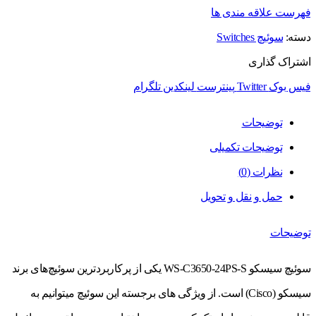
فهرست علاقه مندی ها
دسته:
سوئیچ Switches
اشتراک گذاری
فیس بوک
Twitter
پینترست
لینکدین
تلگرام
توضیحات
توضیحات تکمیلی
نظرات (0)
حمل و نقل و تحویل
توضیحات
سوئیچ سیسکو WS-C3650-24PS-S یکی از پرکاربردترین سوئیچ‌های برند
سیسکو (Cisco) است. از ویژگی های برجسته این سوئیچ میتوانیم به