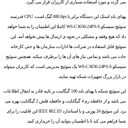
می گردد و مورد استفاده بسیاری از کاربران قرار می گیرد.
پهنای باند استک این دستگاه برابر با 88Gbps گیگ است. CPU قدرتمند
سوئیچ سیسکو WS-C3650-24PS-S کاملا این اطمینان را به شما خواهد
داد که هیچ وقفه و مشکلی در نحوه ی ارسال ها پیش نخواهد آمد. این
سوئیچ قابل استفاده در شرکت ها ادارات، سازمان ها و حتی کارخانه
جات می باشد و تمامی نیاز های آن ها را برطرف میکند. همچنین سوئیچ
سیسکو WS-C3650-24PS-S یک سوئیچ مدیریتی است که کاربران میتواند
در بازار بزرگ تجهیزات شبکه تهیه نمایند.
این سوئیچ شبکه با پهنای باند 160 گیگابیت بر ثانیه قادر به انتقال اطلاعات
می باشد و از حافظه رم 4 گیگابایت و حافظه فلش 2 گیگابایت بهره می
برد. این سوئیچ 24 پورتی و با استاندارد IEEE 802.1D این قابلیت را برای
شما فراهم می کند تا با اطمینان بتوانید آن را خریداری کنید.