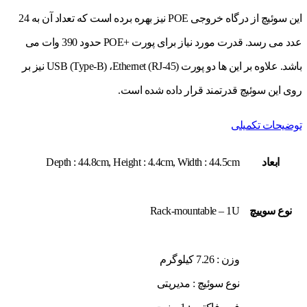
این سوئیچ از درگاه خروجی POE نیز بهره برده است که تعداد آن به 24
عدد می رسد. قدرت مورد نیاز برای پورت +POE حدود 390 وات می
باشد. علاوه بر این ها دو پورت USB (Type-B) ،Ethernet (RJ-45) نیز بر
روی این سوئیچ قدرتمند قرار داده شده است.
توضیحات تکمیلی
ابعاد
Depth : 44.8cm, Height : 4.4cm, Width : 44.5cm
نوع سوييچ
Rack-mountable – 1U
وزن : 7.26 کیلوگرم
نوع سوئیچ : مدیریتی