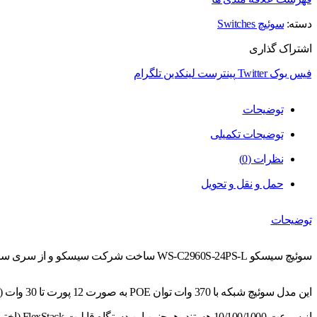
دسته:
سوئیچ Switches
اشتراک گذاری
فیس بوک
Twitter
پینترست
لینکدین
تلگرام
توضیحات
توضیحات تکمیلی
نظرات (0)
حمل و نقل و تحویل
توضیحات
سوئیچ سیسکو WS-C2960S-24PS-L ساخت شرکت سیسکو و از سری سوئیچ‌های 2960 می‌باشد که به دلیل دارا بودن قابلیت POE، از مدل‌های برجسته‌ی این سری است که در بازار تجهیزات شبکه به فروش می رسد.
از سرعت 10/100/1000 هستند، همچنین این دستگاه قابلیت FlexStack (اختیاری) را روی 4 دستگاه با سرعت 20 گیگابیت بر ثانیه پشتیبانی می‌نماید.