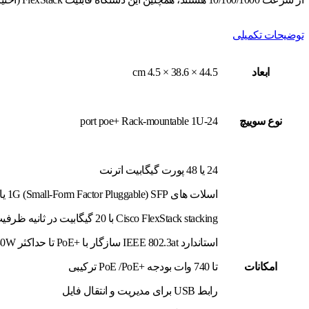
توضیحات تکمیلی
ابعاد
44.5 × 38.6 × 4.5 cm
نوع سوييچ
24-port poe+ Rack-mountable 1U
24 یا 48 پورت گیگابیت اترنت
اسلات های 1G (Small-Form Factor Pluggable) SFP یا +1G/10G SFP
Cisco FlexStack stacking با 20 گیگابیت در ثانیه ظرفیت استک (اختیاری)
استاندارد IEEE 802.3at سازگار با +PoE تا حداکثر 30W پاور در هر پورت
امکانات
تا 740 وات بودجه +PoE /PoE ترکیبی
رابط USB برای مدیریت و انتقال فایل