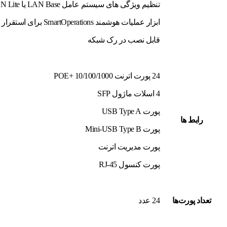
تنظیم ویژگی های سیستم عامل LAN Base یا Cisco IOS LAN Lite
ابزار عملیات هوشمند SmartOperations برای استقرار ساده و کاهش هزینه های مدیریت شبکه
قابل نصب در رک شبکه
24 پورت اترنت 10/100/1000 +POE
4 اسلات ماژول SFP
پورت USB Type A
رابط ها
پورت Mini-USB Type B
پورت مدیریت اترنت
پورت کنسول RJ-45
تعداد پورت‌ها
24 عدد