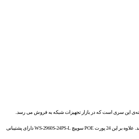
این مدل سوئیچ شبکه با 370 وات توان POE به صورت 12 پورت تا 30 وات (+POE) یا 24 پورت تا 15.4 وات (POE) بر روی هر پورت قابل استفاده می‌باشد. علاوه بر این 24 پورت POE سوییچ WS-2960S-24PS-L دارای پشتیبانی