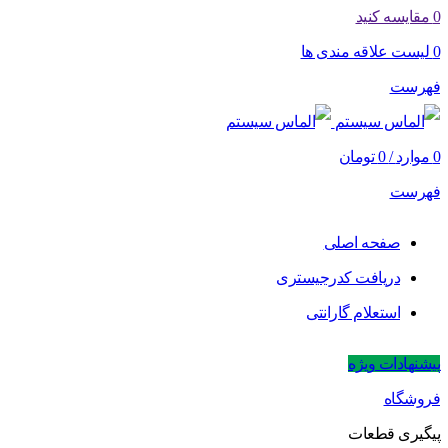
0
مقایسه کنید
0
لیست علاقه مندی ها
فهرست
0
موارد
/
0
تومان
فهرست
صفحه اصلی
دریافت کدرجیستری
استعلام گارانتی
پیشنهادات ویژه
فروشگاه
پیگیری قطعات