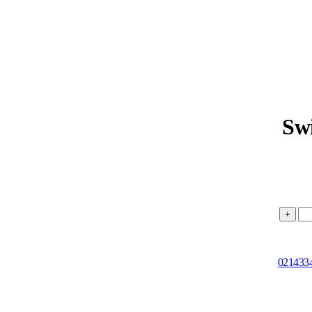
Swi
021433