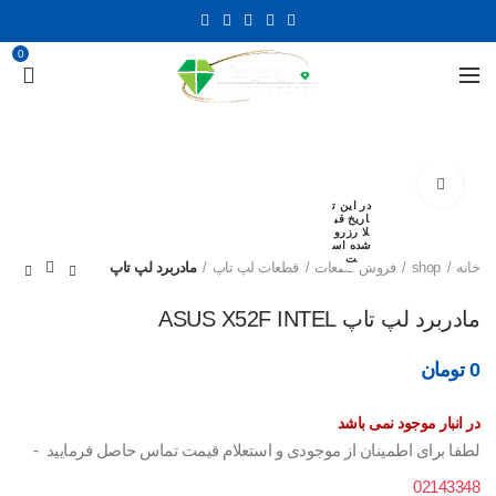
0
برای بزرگنمایی کلیک کنید
در این ت
اریخ قب
لا رزرو
شده اس
ت
خانه
shop
فروش قطعات
قطعات لپ تاپ
مادربرد لپ تاپ
مادربرد لپ تاپ ASUS X52F INTEL
0
تومان
در انبار موجود نمی باشد
لطفا برای اطمینان از موجودی و استعلام قیمت تماس حاصل فرمایید -
02143348