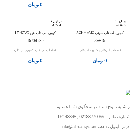
0
تومان
در این ت
در این ت
اریخ قب
اریخ قب
لا رزرو
لا رزرو
شده اس
شده اس
کیبورد لپ تاپ سونی SONY VAIO
کیبورد لپ تاپ لنوو LENOVO
ت
ت
T570/T580
SVE15
قطعات لپ تاپ
,
کیبورد لپ تاپ
قطعات لپ تاپ
,
کیبورد لپ تاپ
0
تومان
0
تومان
از شنبه تا پنج شنبه ، پاسخگوی شما هستیم
شماره تماس :
02188770099
,
02143348
آدرس ایمیل : info@almassystem.com