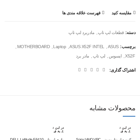
مقایسه کنید
فهرست علاقه مندی ها
دسته:
قطعات لپ تاپ
,
مادربرد لپ تاپ
برچسب:
ASUS
,
ASUS X52F INTEL
,
Laptop
,
MOTHERBOARD
,
X52F
,
ایسوس
,
لپ تاپ
,
مادر برد
اشتراک گذاری
محصولات مشابه
در این ت
در این ت
اریخ قب
اریخ قب
لا رزرو
لا رزرو
شده اس
شده اس
کیبورد لپ تاپ سونی Sony VAIO VPC
باتری لپ تاپ DELL Latitude E6410