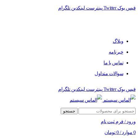
فیس بوک
Twitter
پینترست
لینکدین
تلگرام
فروشگاه الماس سیستم ﻋﺮﺿﻪ کننده اﻧﻮاع ﻣﺤﺼﻮﻻت دﯾﺠﯿﺘﺎل
وبلاگ
خبرنامه
تماس با ما
سوالات متداول
فیس بوک
Twitter
پینترست
لینکدین
تلگرام
جستجو
ورود / فرم ثبت نام
0
موارد
/
0
تومان