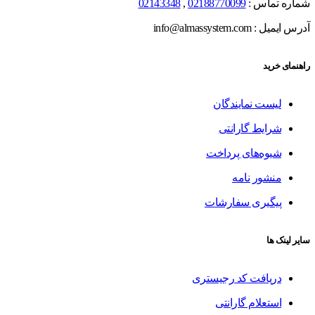
شماره تماس :
02188770099
,
02143348
آدرس ایمیل : info@almassystem.com
راهنمای خرید
لیست نمایندگان
شرایط گارانتی
شیوه‌های پرداخت
منشور نامه
پیگیری سفارشات
سایر لینک ها
دریافت کد رجیستری
استعلام گارانتی