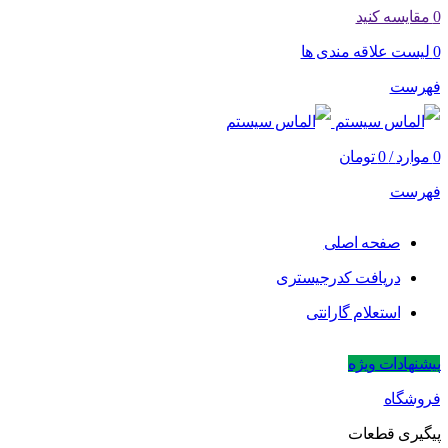
0
مقایسه کنید
0
لیست علاقه مندی ها
فهرست
0
موارد
/
0
تومان
فهرست
صفحه اصلی
دریافت کدرجیستری
استعلام گارانتی
پیشنهادات ویژه
فروشگاه
پیگیری قطعات