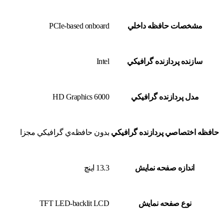
مشخصات حافظه داخلي
PCIe-based onboard
سازنده پردازنده گرافيکي
Intel
مدل پردازنده گرافيکي
HD Graphics 6000
حافظه اختصاصي پردازنده گرافيکي
بدون حافظه‌ي گرافيکي مجزا
اندازه صفحه نمايش
13.3 اينچ
نوع صفحه نمايش
TFT LED-backlit LCD