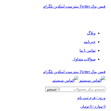
فیس بوک
Twitter
پینترست
لینکدین
تلگرام
فروشگاه الماس سیستم ﻋﺮﺿﻪ کننده اﻧﻮاع ﻣﺤﺼﻮﻻت دﯾﺠﯿﺘﺎل
وبلاگ
خبرنامه
تماس با ما
سوالات متداول
فیس بوک
Twitter
پینترست
لینکدین
تلگرام
جستجو
ورود / فرم ثبت نام
0
موارد
/
0
تومان