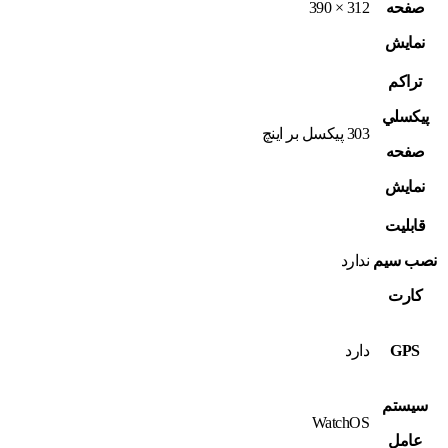
صفحه
312 × 390
نمايش
تراکم
پيکسلي
303 پيکسل بر اينچ
صفحه
نمايش
قابليت
نصب سيم
ندارد
کارت
GPS
دارد
سيستم
WatchOS
عامل