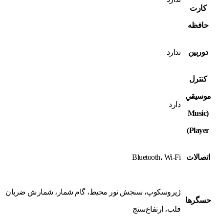
کارت
حافظه
دوربين
ندارد
کنترل
موسيقي
دارد
(Music
Player)
اتصالات
Bluetooth، Wi-Fi
ژيروسکوپ، سنجش نور محيط، گام شمار، شمارش ضربان
حسگرها
قلب، ارتفاع‌سنج