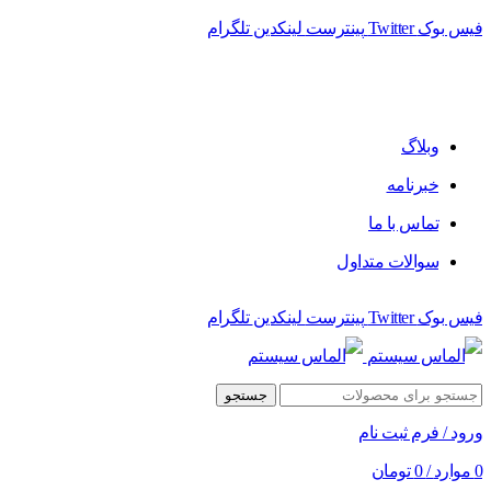
فیس بوک
Twitter
پینترست
لینکدین
تلگرام
فروشگاه الماس سیستم ﻋﺮﺿﻪ کننده اﻧﻮاع ﻣﺤﺼﻮﻻت دﯾﺠﯿﺘﺎل
وبلاگ
خبرنامه
تماس با ما
سوالات متداول
فیس بوک
Twitter
پینترست
لینکدین
تلگرام
جستجو
ورود / فرم ثبت نام
0
موارد
/
0
تومان