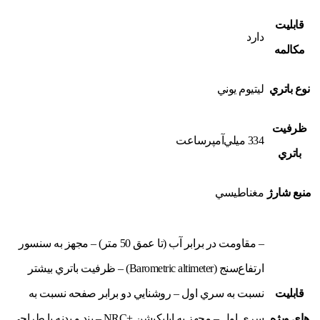
قابليت
دارد
مکالمه
نوع باتري
ليتيوم يوني
ظرفيت
334 ميلي‌آمپرساعت
باتري
منبع شارژ
مغناطيسي
– مقاومت در برابر آب (تا عمق 50 متر) – مجهز به سنسور
ارتفاع‌سنج (Barometric altimeter) – ظرفيت باتري بيشتر
قابليت
نسبت به سري اول – روشنايي دو برابر صفحه نسبت به
هاي ويژه
سري اول – مجهز به اپليكيشن +NRC – بند و بدنه با طراحي