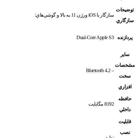
توضيحات
سازگار با iOS ورژن 11 به بالا و گوشي‌هاي:
سازگاري
پردازنده
Dual-Core Apple S3
ساير
مشخصات
– Bluetooth 4.2
سخت
افزاري
حافظه
8192 مگابايت
داخلي
قابليت
نصب
ندارد