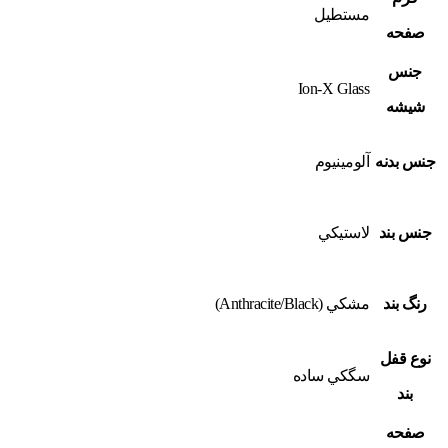
مستطيل
صفحه
جنس
Ion-X Glass
شيشه
جنس بدنه
آلومينيوم
جنس بند
لاستيکي
رنگ بند
مشكي (Anthracite/Black)
نوع قفل
سگکي ساده
بند
صفحه