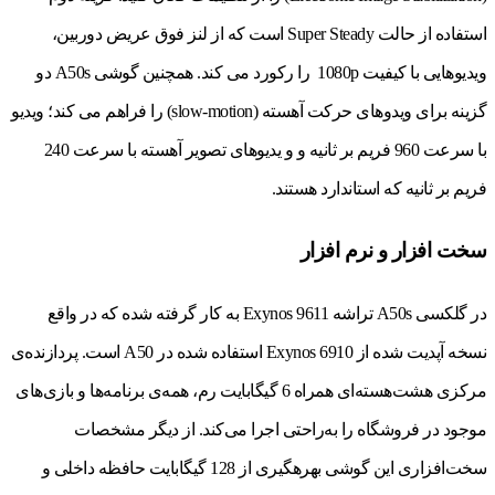
استفاده از حالت Super Steady است که از لنز فوق عریض دوربین،
ویدیوهایی با کیفیت 1080p را رکورد می کند. همچنین گوشی A50s دو
گزینه برای ویدوهای حرکت آهسته (slow-motion) را فراهم می کند؛ ویدیو
با سرعت 960 فریم بر ثانیه و و یدیوهای تصویر آهسته با سرعت 240
فریم بر ثانیه که استاندارد هستند.
سخت افزار و نرم افزار
در گلکسی A50s تراشه Exynos 9611 به کار گرفته شده که در واقع
نسخه آپدیت شده از Exynos 6910 استفاده شده در A50 است. پردازنده‌ی
مرکزی هشت‌هسته‌ای همراه 6 گیگابایت رم، همه‌ی برنامه‌ها و بازی‌های
موجود در فروشگاه را به‌راحتی اجرا می‌کند. از دیگر مشخصات
سخت‌افزاری این گوشی بهره‎گیری از 128 گیگابایت حافظه داخلی و