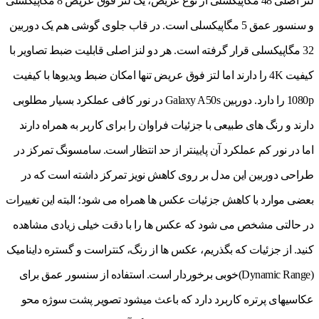
لنز اصلی 48 مگاپیکسلی از نوع عریض، یک لنز فوق عریض 8 مگاپیکسلی
و سنسور عمق 5 مگاپیکسلی است. در قاب جلوی گوشی هم یک دوربین
32 مگاپیکسلی قرار گرفته است. هر دو لنز اصلی قابلیت ضبط تصاویر با
کیفیت 4K را دارند اما لتز فوق عریض تنها امکان ضبط ویدیوها با کیفیت
1080p را دارد. دوربین Galaxy A50s در نور کافی عملکرد بسیار مطلوبی
دارند و رنگ های طبیعی با جزئیات فراوان را برای کاربر به همراه دارند
اما در نور کم عملکرد آن پایین‎تر از حد انتظار است. سامسونگ تمرکز در
طراحی دوربین این مدل بر روی کاهش نویز تمرکز داشته است که در
بعضی موارد با کاهش جزئیات عکس ها همراه می شود؛ البته این تغییرات
در حالتی مشخص می شود که عکس ها را با دقت خیلی زیادی مشاهده
کنید. از جزئیات که بگذریم، عکس ها از رنگ، کنتراست و گستره داینامیک
(Dynamic Range)خوبی برخوردار است. استفاده از سنسور عمق برای
عکاسی‎های پرتره کاربرد دارد که باعث می‎شود تصویر پشت سوژه محو