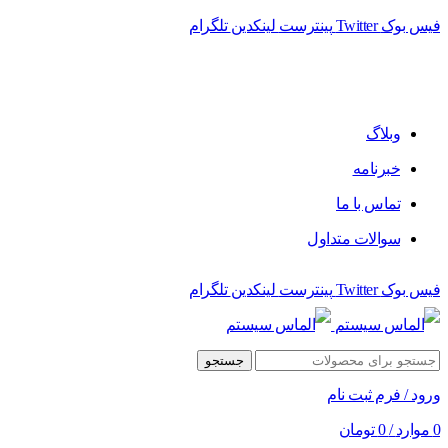
فیس بوک
Twitter
پینترست
لینکدین
تلگرام
فروشگاه الماس سیستم ﻋﺮﺿﻪ کننده اﻧﻮاع ﻣﺤﺼﻮﻻت دﯾﺠﯿﺘﺎل
وبلاگ
خبرنامه
تماس با ما
سوالات متداول
فیس بوک
Twitter
پینترست
لینکدین
تلگرام
جستجو
ورود / فرم ثبت نام
0
موارد
/
0
تومان