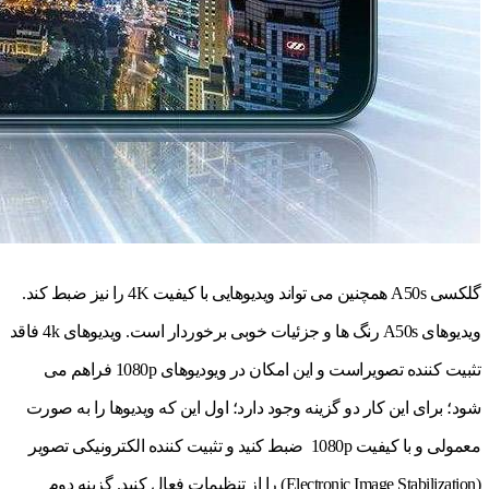
گلکسی A50s همچنین می تواند ویدیوهایی با کیفیت 4K را نیز ضبط کند.
ویدیوهای A50s رنگ ها و جزئیات خوبی برخوردار است. ویدیوهای 4k فاقد
تثبیت کننده تصویراست و این امکان در ویودیوهای 1080p فراهم می
شود؛ برای این کار دو گزینه وجود دارد؛ اول این که ویدیوها را به صورت
معمولی و با کیفیت 1080p ضبط کنید و تثبیت کننده الکترونیکی تصویر
(Electronic Image Stabilization) را از تنظیمات فعال کنید. گزینه دوم