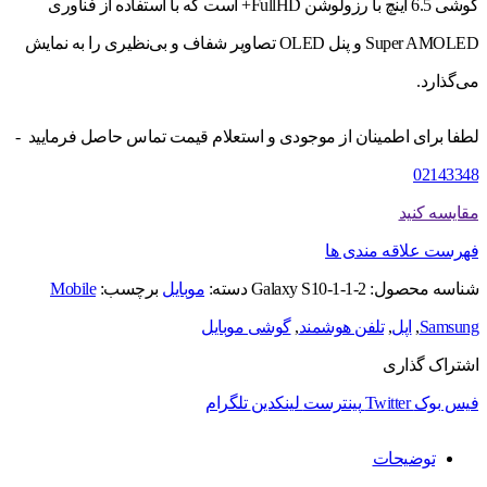
گوشی 6.5 اینچ با رزولوشن FullHD+ است که با استفاده از فناوری
Super AMOLED و پنل OLED تصاویر شفاف و بی‌نظیری را به نمایش
می‌گذارد.
لطفا برای اطمینان از موجودی و استعلام قیمت تماس حاصل فرمایید -
02143348
مقایسه کنید
فهرست علاقه مندی ها
شناسه محصول:
Galaxy S10-1-1-2
دسته:
موبایل
برچسب:
Mobile
Samsung
,
اپل
,
تلفن هوشمند
,
گوشی موبایل
اشتراک گذاری
فیس بوک
Twitter
پینترست
لینکدین
تلگرام
توضیحات