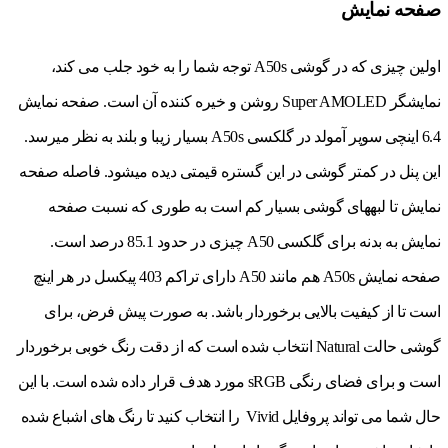
صفحه نمایش
اولین چیزی که در گوشی A50s توجه شما را به خود جلب می کند،
نمایشگر Super AMOLED روشن و خیره کننده آن است. صفحه نمایش
6.4 اینچی سوپر آمولد در گلکسی A50s بسیار زیبا و بلند به نظر می‎رسد.
این پنل در کمتر گوشی در این گستره قیمتی دیده می‎شود. فاصله صفحه
نمایش تا لبه‎های گوشی بسیار کم است به طوری که نسبت صفحه
نمایش به بدنه برای گلکسی A50 چیزی در حدود 85.1 درصد است.
صفحه نمایش A50s هم مانند A50 دارای تراکم 403 پیکسل در هر اینچ
است تا از کیفیت بالایی برخوردار باشد. به صورت پیش فرض، برای
گوشی حالت Natural انتخاب شده است که از دقت رنگ خوبی برخوردار
است و برای فضای رنگی sRGB مورد هدف قرار داده شده است. با این
حال شما می تواند پروفایل Vivid را انتخاب کنید تا رنگ های اشباع شده