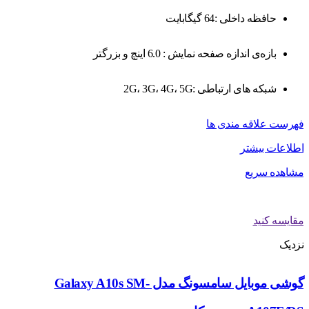
حافظه داخلی :64 گیگابایت
بازه‌ی اندازه صفحه نمایش : 6.0 اینچ و بزرگتر
شبکه های ارتباطی :2G، 3G، 4G، 5G
فهرست علاقه مندی ها
اطلاعات بیشتر
مشاهده سریع
مقایسه کنید
نزدیک
گوشی موبایل سامسونگ مدل Galaxy A10s SM-