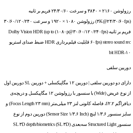
رزولوشن ۲۱۶۰ × ۳۸۴۰ و سرعت ۲۴/۳۰/۶۰ فریم بر ثانیه
(۴K@۲۴/۳۰/۶۰fps) رزولوشن ۱۰۸۰ × ۱۹۲۰ و سرعت ۳۰/۶۰/۱۲۰/۲۴۰
فریم بر ثانیه (۱۰۸۰p@۳۰/۶۰/۱۲۰/۲۴۰fps) Dolby Vision HDR (up to
۶۰fps) stereo sound rec قابلیت فیلم‌برداری HDR ضبط صدای استریو
۱۰‑bit HDR
دوربین سلفی
دارای دو دوربین سلفی | دوربین ۱۲ مگاپیکسلی + دوربین SL دوربین اول
از نوع عریض (Wide) با سنسور با رزولوشن ۱۲ مگاپیکسل و دریچه‌ی
دیافراگم f/۲.۲، فاصله کانونی لنز ۲۳ میلی‌متر (Focus Length ۲۳ mm) و
سایز سنسور ۱/۳.۶ اینچ (Sensor Size ۱/۳.۶ Inch) دوربین دوم از نوع
سنسور Structured Light سه‌بعدی (SL ۳D) SL ۳D depth/biometrics