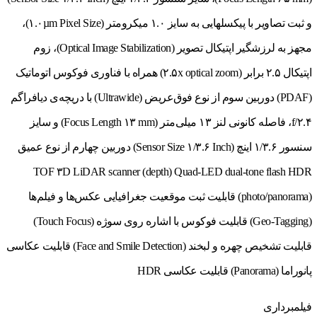
و ثبت تصاویر با پیکسل‎هایی به سایز ۱.۰ میکرومتر (۱.۰µm Pixel Size)،
مجهز به لرزشگیر اپتیکال تصویر (Optical Image Stabilization)، زوم
اپتیکال ۲.۵ برابر (۲.۵x optical zoom) همراه با فناوری فوکوس اتوماتیک
(PDAF) دوربین سوم از نوع فوق‌عریض (Ultrawide) با دریچه‌ی دیافراگم
f/۲.۴، فاصله کانونی لنز ۱۳ میلی‌متر (Focus Length ۱۳ mm) و سایز
سنسور ۱/۳.۶ اینچ (Sensor Size ۱/۳.۶ Inch) دوربین چهارم از نوع عمیق
TOF ۳D LiDAR scanner (depth) Quad-LED dual-tone flash HDR
(photo/panorama) قابلیت ثبت موقعیت جغرافیایی عکس‌ها و فیلم‌ها
(Geo-Tagging) قابلیت فوکوس با اشاره روی سوژه (Touch Focus)
قابلیت تشخیص چهره و لبخند (Face and Smile Detection) قابلیت عکاسی
پانوراما (Panorama) قابلیت عکاسی HDR
فیلمبرداری