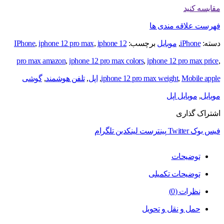
مقایسه کنید
فهرست علاقه مندی ها
دسته:
iPhone
,
موبایل
برچسب:
iphone 12
,
iphone 12 pro max
,
IPhone
pro max amazon
,
iphone 12 pro max colors
,
iphone 12 pro max price
,
Mobile apple
,
iphone 12 pro max weight
,
اپل
,
تلفن هوشمند
,
گوشی
موبایل
,
موبایل اپل
اشتراک گذاری
فیس بوک
Twitter
پینترست
لینکدین
تلگرام
توضیحات
توضیحات تکمیلی
نظرات (0)
حمل و نقل و تحویل