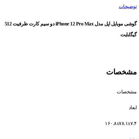
توضیحات
گوشی موبایل اپل مدل iPhone 12 Pro Max دو سیم‌ کارت ظرفیت 512
گیگابایت
مشخصات
مشخصات
ابعاد
۱۶۰.۸x۷۸.۱x۷.۴