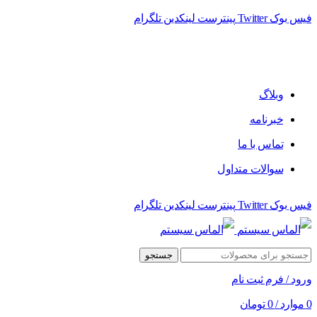
فیس بوک
Twitter
پینترست
لینکدین
تلگرام
فروشگاه الماس سیستم ﻋﺮﺿﻪ کننده اﻧﻮاع ﻣﺤﺼﻮﻻت دﯾﺠﯿﺘﺎل
وبلاگ
خبرنامه
تماس با ما
سوالات متداول
فیس بوک
Twitter
پینترست
لینکدین
تلگرام
جستجو
ورود / فرم ثبت نام
0
موارد
/
0
تومان