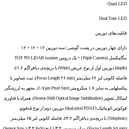
Quad LED
Dual Tone LED
قابلیت‌های دوربین
دارای چهار دوربین در پشت گوشی | سه دوربین ۱۲ + ۱۲ + ۱۲
مگاپیکسل (Triple Camera) + یک دروبین TOF ۳D LiDAR scanner
(depth) دوربین اول از نوع عریض (Wide) با دریچه‌ی دیافراگم f/۱.۶،
فاصله کانونی لنز ۲۶ میلی‌متر (Focus Length ۲۶ mm)، ثبت تصاویر با
پیکسل‎هایی به سایز ۱.۷ میکرومتر (۱.۷µm Pixel Size)، مجهز به لرزشگیر
اپتیکال تصویر (Sensor-Shift Optical Image Stabilization)، همراه با فناوری
فوکوس اتوماتیک (dual pixel PDAF) دوربین دوم از نوع تله‌فوتو
(Telephoto) با دریچه‌ی دیافراگم f/۲.۲، فاصله کانونی لنز ۶۵ میلی‌متر
(Focus Length ۶۵ mm)، سایز سنسور ۱/۳.۴ اینچ (Sensor Size ۱/۳.۴ Inch)