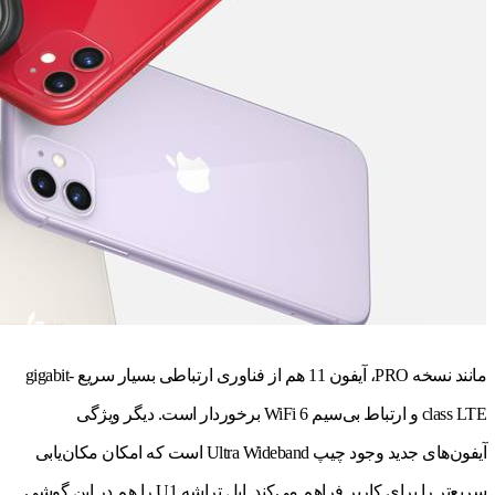
مانند نسخه PRO، آیفون 11 هم از فناوری ارتباطی بسیار سریع gigabit-
class LTE و ارتباط بی‌سیم WiFi 6 برخوردار است. دیگر ویژگی
آیفون‌های جدید وجود چیپ Ultra Wideband است که امکان مکان‌یابی
سریع‌تر را برای کاربر فراهم می‌کند. اپل تراشه U1 را هم در این گوشی