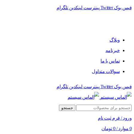
فیس بوک
Twitter
پینترست
لینکدین
تلگرام
فروشگاه الماس سیستم ﻋﺮﺿﻪ کننده اﻧﻮاع ﻣﺤﺼﻮﻻت دﯾﺠﯿﺘﺎل
وبلاگ
خبرنامه
تماس با ما
سوالات متداول
فیس بوک
Twitter
پینترست
لینکدین
تلگرام
جستجو
ورود / فرم ثبت نام
0
موارد
/
0
تومان