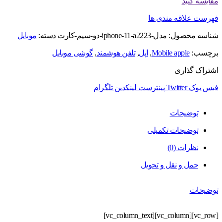
مقایسه کنید
فهرست علاقه مندی ها
شناسه محصول:
مدل-iphone-11-a2223-دو-سیم‌-کارت
دسته:
موبایل
برچسب:
Mobile apple
,
اپل
,
تلفن هوشمند
,
گوشی موبایل
اشتراک گذاری
فیس بوک
Twitter
پینترست
لینکدین
تلگرام
توضیحات
توضیحات تکمیلی
نظرات (0)
حمل و نقل و تحویل
توضیحات
[vc_row][vc_column][vc_column_text]