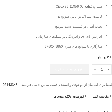
شماره قطعه Cisco 73-11956-08
قابلیت اشتراک توان بین سوئیچ‌ ها
نصب آسان در قسمت پشت سوئیچ
افزایش پایداری و افزونگی در شبکه‌های سازمانی
سازگاری با سوئیچ های سری 3850-3750X
2 در انبار
ماژول استک پاور Cisco عدد
افزودن به سبد خرید
لطفا برای اطمینان از موجودی و استعلام قیمت تماس حاصل فرمایید -
02143348
مقایسه کنید
فهرست علاقه مندی ها