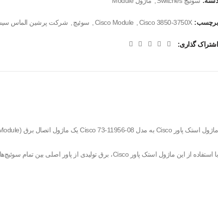
دسته:
سوئیچ Switches
,
ماژول Module
برچسب:
Cisco 3850-3750X
,
Cisco Module
,
سوئیچ
,
شرکت پرشین الماس سیس
اشتراک گذاری
ماژول استک پاور Cisco به مدل Cisco 73-11956-08 یک ماژول اتصال برق (Power Stacking Module) است که ماژول اتصال برق (Power Stacking Module) است که امکان اشتراک منبع تغذیه بین چند سوئیچ Catalyst 3850-3750X را فراهم می‌کند.
با استفاده از این ماژول استک پاور Cisco، برق تولیدی از پاور اصلی بین تمام سوئیچ‌های متصل در Stack توزیع می‌شود و در صورت خرابی یکی از منابع تغذیه، سایر دستگاه‌ها بدون قطعی به کار خود ادامه می‌دهند.