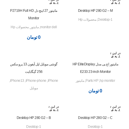
اریخ قب
اریخ قب
لا رزرو
لا رزرو
شده اس
شده اس
Desktop HP 280 G2 – M
مانیتور 27 اینچ دل P2719H Full HD
ت
ت
Monitor
Desktop-1
,
محصولات Hp
monitor dell
,
مانیتور
,
محصولات Hp
0
تومان
در این ت
اریخ قب
لا رزرو
شده اس
مانیتور اچ پی مدل HP EliteDisplay
گوشی موبایل اپل آیفون 13 پرو مکس
ت
E233 23-inch Monitor
256 گیگابایت
hp monitor
,
Parts HP
,
مانیتور
iPhone
,
iPhone-phone
,
iPhone13
,
موبایل
0
تومان
در این ت
در این ت
اریخ قب
اریخ قب
لا رزرو
لا رزرو
شده اس
شده اس
Desktop HP 280 G2 – B
Desktop HP 280 G2 – C
ت
ت
Desktop-1
Desktop-1