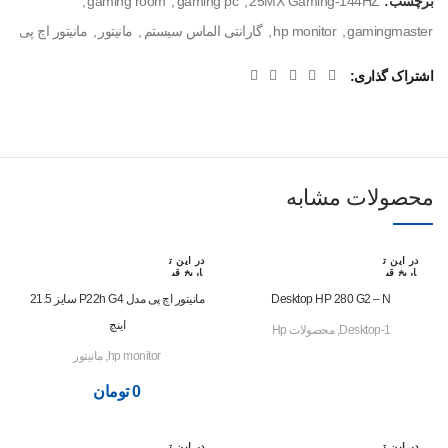
برچسب:
25MX Gaming-144HZ
,
gaming pc
,
gaming room
,
gamingmaster
,
hp monitor
,
گارانتی الماس سیستم
,
مانیتور
,
مانیتور اچ پی
اشتراک گذاری
محصولات مشابه
در این ت
در این ت
اریخ قب
اریخ قب
لا رزرو
لا رزرو
شده اس
شده اس
Desktop HP 280 G2 – N
مانیتور اچ پی مدل P22h G4 سایز 21.5
ت
ت
اینچ
Desktop-1
,
محصولات Hp
hp monitor
,
مانیتور
0
تومان
در این ت
در این ت