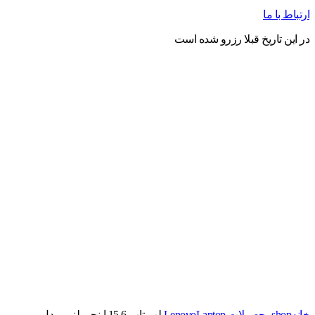
ارتباط با ما
در این تاریخ قبلا رزرو شده است
برای بزرگنمایی کلیک کنید
خانه
shop
محصولات Lenovo
Laptop
لپ تاپ 15.6 اینچی لنوو مدل