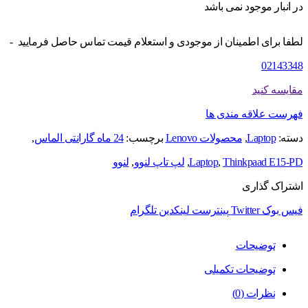
در انبار موجود نمی باشد
لطفا برای اطمینان از موجودی و استعلام قیمت تماس حاصل فرمایید -
02143348
مقایسه کنید
فهرست علاقه مندی ها
دسته:
Laptop
,
محصولات Lenovo
برچسب:
24 ماه گارانتی الماس
,
Thinkpaad E15-PD
,
Laptop
,
لپ تاپ لنوو
,
لنوو
اشتراک گذاری
فیس بوک
Twitter
پینترست
لینکدین
تلگرام
توضیحات
توضیحات تکمیلی
نظرات (0)