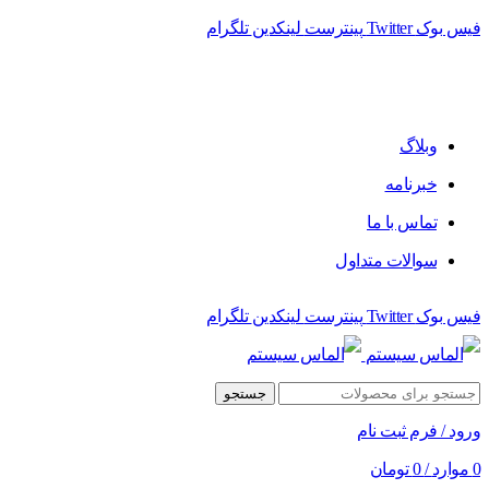
فیس بوک
Twitter
پینترست
لینکدین
تلگرام
فروشگاه الماس سیستم ﻋﺮﺿﻪ کننده اﻧﻮاع ﻣﺤﺼﻮﻻت دﯾﺠﯿﺘﺎل
وبلاگ
خبرنامه
تماس با ما
سوالات متداول
فیس بوک
Twitter
پینترست
لینکدین
تلگرام
جستجو
ورود / فرم ثبت نام
0
موارد
/
0
تومان