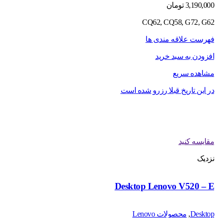
3,190,000
تومان
CQ62, CQ58, G72, G62
فهرست علاقه مندی ها
افزودن به سبد خرید
مشاهده سریع
در این تاریخ قبلا رزرو شده است
مقایسه کنید
نزدیک
Desktop Lenovo V520 – E
Desktop
,
محصولات Lenovo