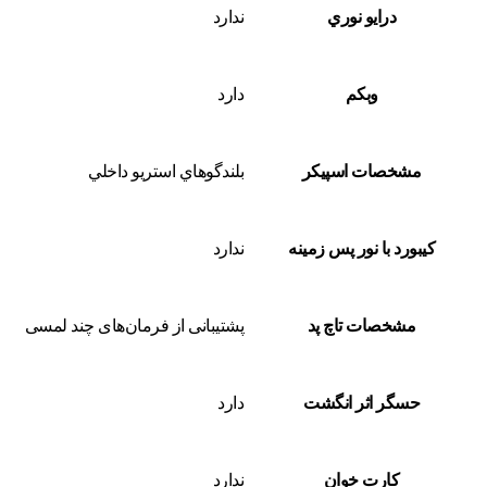
درايو نوري
ندارد
وبکم
دارد
مشخصات اسپيکر
بلندگوهاي استريو داخلي
کيبورد با نور پس زمينه
ندارد
مشخصات تاچ پد
پشتیبانی از فرمان‌های چند لمسی
حسگر اثر انگشت
دارد
کارت خوان
ندارد