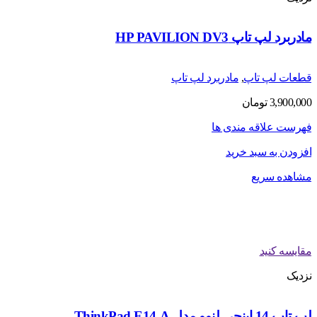
مادربرد لپ تاپ HP PAVILION DV3
قطعات لپ تاپ
,
مادربرد لپ تاپ
3,900,000
تومان
فهرست علاقه مندی ها
افزودن به سبد خرید
مشاهده سریع
مقایسه کنید
نزدیک
لپ تاپ 14 اینچی لنوو مدل ThinkPad E14-A