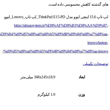
های گذشته کاهش محسوسی داده است.
لپ تاپ 15.6 اینچی لنوو مدل ThinkPad E15-PD_لپ تاپ_Lenovo_لنوو
https://almassystem.ir/%D8%AF%D8%B3%D8%AA%D9%87-
%84/%d9%85%d8%ad%d8%b5%d9%88%d9%84%d8%a7%d8%aa-
lenovo/laptop-
%d9%85%d8%ad%d8%b5%d9%88%d9%84%d8%a7%d8%aa-lenovo/
توضیحات تکمیلی
ابعاد
368x245x18.9 میلی‌متر
وزن
1.9 کیلوگرم