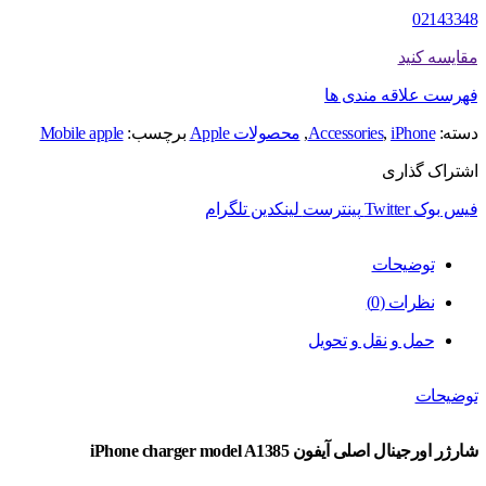
آیفون
02143348
iPhone
مقایسه کنید
charger
فهرست علاقه مندی ها
model
دسته:
iPhone
,
Accessories
,
محصولات Apple
برچسب:
Mobile apple
A1385
اشتراک گذاری
عدد
فیس بوک
Twitter
پینترست
لینکدین
تلگرام
توضیحات
نظرات (0)
حمل و نقل و تحویل
توضیحات
شارژر اورجینال اصلی آیفون iPhone charger model A1385