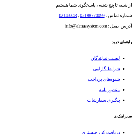
از شنبه تا پنج شنبه ، پاسخگوی شما هستیم
شماره تماس :
02188770099
,
02143348
آدرس ایمیل : info@almassystem.com
راهنمای خرید
لیست نمایندگان
شرایط گارانتی
شیوه‌های پرداخت
منشور نامه
پیگیری سفارشات
سایر لینک ها
دریافت کد رجیستری