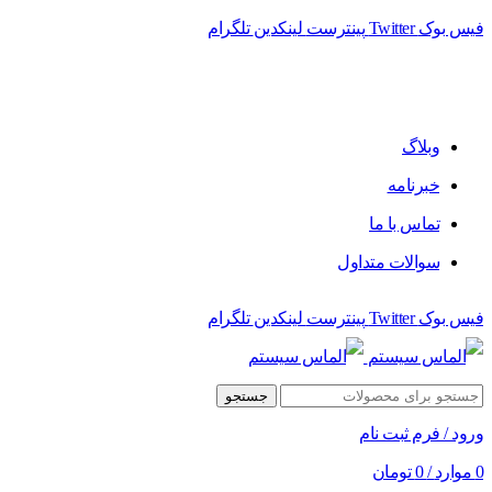
فیس بوک
Twitter
پینترست
لینکدین
تلگرام
فروشگاه الماس سیستم ﻋﺮﺿﻪ کننده اﻧﻮاع ﻣﺤﺼﻮﻻت دﯾﺠﯿﺘﺎل
وبلاگ
خبرنامه
تماس با ما
سوالات متداول
فیس بوک
Twitter
پینترست
لینکدین
تلگرام
جستجو
ورود / فرم ثبت نام
0
موارد
/
0
تومان