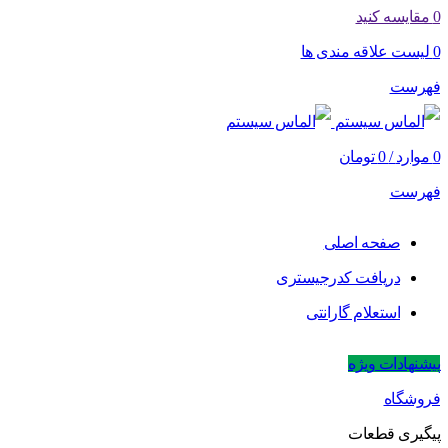
0
مقایسه کنید
0
لیست علاقه مندی ها
فهرست
0
موارد
/
0
تومان
فهرست
صفحه اصلی
دریافت کدرجیستری
استعلام گارانتی
پیشنهادات ویژه
فروشگاه
پیگیری قطعات