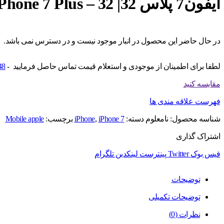
آیفون7 پلاس 32| iPhone 7 Plus – 32
در حال حاضر این محصول در انبار موجود نیست و در دسترس نمی باشد.
لطفا برای اطمینان از موجودی و استعلام قیمت تماس حاصل فرمایید -
48
مقایسه کنید
فهرست علاقه مندی ها
شناسه محصول:
نامعلوم
دسته:
iPhone 7
,
iPhone
برچسب:
Mobile apple
اشتراک گذاری
فیس بوک
Twitter
پینترست
لینکدین
تلگرام
توضیحات
توضیحات تکمیلی
نظرات (0)