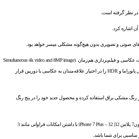
در قاب پشتی این محصول دو دوربین با سنسور 12مگاپیکسلی وجود دارد که در کنار سنسور 7مگاپیکسلی دوربین سلفی امکانات فراوانی از قبیل قابلیت عکاسی و فیلم‌برداری هم‌زمان (Simultaneous 4k video and 8MP image
recording)، قابلیت ثبت موقعیت جغرافیایی عکس‌ها و فیلم‌ها (Geo-Tagging)، قابلیت تشخیص چهره و لبخند (Face and Smile Detection)، قابلیت عکاسی پانوراما و HDR را در اختیار علاقه‌مندان به عکاسی با دوربین قرار
د از رنگ مشکی براق استفاده کرده و محصول جدید خود را در پنج رنگ
اگر داشتن گوشی موبایلی با امکانات زیاد برای شما در اولویت اول قرار دارد و اگر شما از آن دسته افرادی هستید که به قیمت زیاد اهمیت نمی‌دهند، آیفون7 پلاس 32| iPhone 7 Plus – 32 با داشتن امکانات فراوانی مانند 3