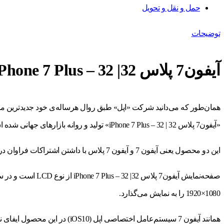
حمل و نقل و تحویل
توضیحات
آیفون7 پلاس 32| iPhone 7 Plus – 32
«آیفون7 پلاس 32 | iPhone 7 Plus – 32» تولید و روانه بازارهای جهانی شده است.
این دو محصول یعنی آیفون 7 و آیفون 7 پلاس با داشتن اشتراکات فراوان در اندازه‌ی صفحه‌نمایش، دوربین و میزان رم با هم تفاوت دارند.
1080×1920 را به نمایش می‌گذارد.
همانند آیفون 7 سیستم‌عامل اختصاصی اپل (iOS10) در این محصول ایفای نقش می‌کند و جک 3.5‌میلی‌متری هدفون در این محصول حذف شده است.