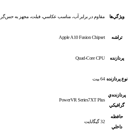
ويژگي‌ها
مقاوم در برابر آب، مناسب عکاسي، فبلت، مجهز به حس‌گر
تراشه
Apple A10 Fusion Chipset
پردازنده
Quad-Core CPU
نوع پردازنده
64 بيت
پردازنده‌ي
PowerVR Series7XT Plus
گرافيکي
حافظه
32 گيگابايت
داخلي