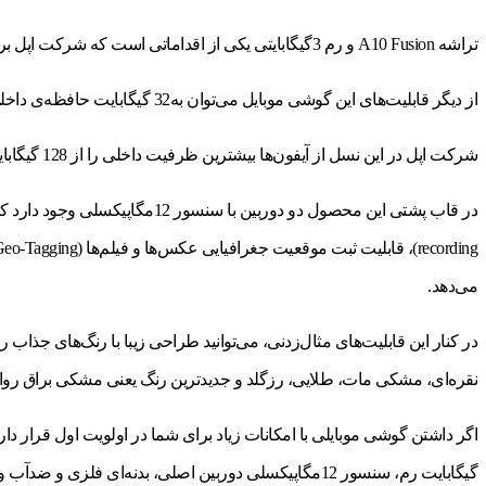
تراشه A10 Fusion و رم 3گیگابایتی یکی از اقداماتی است که شرکت اپل برای رفاه حال کاربران و ایجاد تجربه‌ی کاربری بهتر در اجرای برنامه‌ها و بازی در نظر گرفته است.
از دیگر قابلیت‌های این گوشی موبایل می‌توان به32 گیگابایت حافظه‌ی داخلی، بدنه‌ی مقاوم در برابر آب و وجود سنسور 12مگاپیکسلی در دوربین اصلی آن اشاره کرد.
شرکت اپل در این نسل از آیفون‌ها بیشترین ظرفیت داخلی را از 128 گیگابایت به 256 گیگابایت افزایش داده است؛ بنابراین ذخیره‌ی حجم زیادی از فایل‌های صوتی و تصویری بدون هیچ‌گونه مشکلی میسر خواهد بود.
می‌دهد.
در کنار این قابلیت‌های مثال‌زدنی، می‌توانید طراحی‌ زیبا با رنگ‌های جذا
نقره‌ای، مشکی مات، طلایی، رزگلد و جدیدترین رنگ یعنی مشکی براق روان
گیگابایت رم، سنسور 12مگاپیکسلی دوربین اصلی، بدنه‌ای فلزی و ضدآب و پشتیبانی از اینترنت پرسرعت نسل چهارم از نوع cat9 می‌تواند انتخاب بسیار مناسبی برای شما باشد.