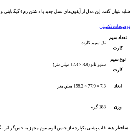
شاید بتوان گفت این مدل از آیفون‌های نسل جدید با داشتن رم 3گیگابایتی و دو دوربین در قاب پشتی دستگاه بتواند در رقابت با آیفون 7 گوی سبقت را ربوده و طرفداران بیشتری را به‌سوی خود جلب کند.
توضیحات تکمیلی
تعداد سيم
تک سيم کارت
کارت
نوع سيم
سايز نانو (8.8 × 12.3 ميلي‌متر)
کارت
ابعاد
7.3 × 77.9 × 158.2 ميلي‌متر
وزن
188 گرم
ساختار بدنه
قاب پشتی یکپارچه از جنس آلومینیوم مجهز به حس‌گر اثر انگشت (Fingerprint Sensor) دارای گواهینامه IP67 مقاوم در برابر گرد و غبار و آب تا عمق 1 متر و