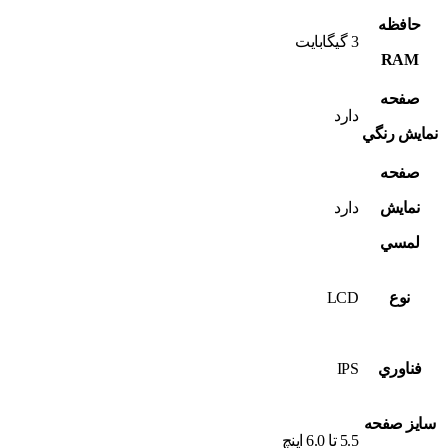
حافظه
3 گيگابايت
RAM
صفحه
دارد
نمايش رنگي
صفحه
نمايش
دارد
لمسي
نوع
LCD
فناوري
IPS
سايز صفحه
5.5 تا 6.0 اينچ