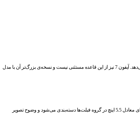
همان‌طور که می‌دانید شرکت «اپل» طبق روال هرساله‌ی خود جدیدترین محصولاتش را در دو نسخه‌ی مختلف تولید می‌کند و در اختیار کاربران قرار می‌دهد. آیفون 7 نیز از این قاعده مستثنی نیست و نسخه‌ی بزرگ‌تر آن با مدل
صفحه‌نمایش آیفون7 پلاس 32| iPhone 7 Plus – 32 از نوع LCD است و در ساخت آن از فناوری IPS بهره گرفته شده است. این نمایشگر با داشتن اندازه‌ای معادل 5.5 اینچ در گروه فبلت‌ها دسته‌بندی می‌شود و وضوح تصویر