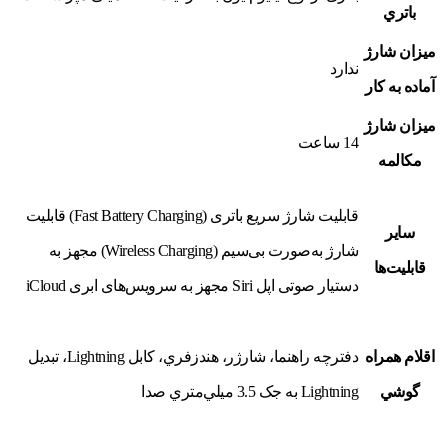
باتري
ميزان شارژ
ندارد
آماده به کار
ميزان شارژ
14 ساعت
مکالمه
قابلیت شارژ سریع باتری (Fast Battery Charging) قابلیت
ساير
شارژ به‌صورت بی‌سیم (Wireless Charging) مجهز به
قابليت‌ها
دستیار صوتی اپل Siri مجهز به سرویس‌های ابری iCloud
اقلام همراه
دفترچه‌ راهنما، شارژر، هندزفري، کابل Lightning، تبديل
گوشي
Lightning به جک 3.5 ميلي‌متري صدا