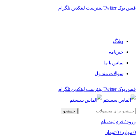
فیس بوک
Twitter
پینترست
لینکدین
تلگرام
فروشگاه الماس سیستم ﻋﺮﺿﻪ کننده اﻧﻮاع ﻣﺤﺼﻮﻻت دﯾﺠﯿﺘﺎل
وبلاگ
خبرنامه
تماس با ما
سوالات متداول
فیس بوک
Twitter
پینترست
لینکدین
تلگرام
جستجو
ورود / فرم ثبت نام
0
موارد
/
0
تومان