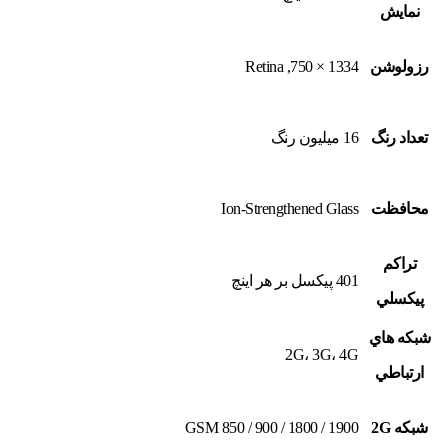
نمايش
رزولوشن
1334 × 750, Retina
تعداد رنگ
16 ميليون رنگ
محافظت
Ion-Strengthened Glass
تراکم
401 پيکسل بر هر اينچ
پيکسلي
شبکه هاي
2G، 3G، 4G
ارتباطي
شبکه 2G
GSM 850 / 900 / 1800 / 1900