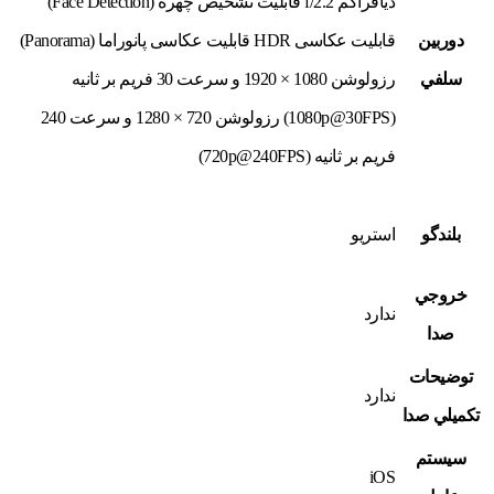
دیافراگم f/2.2 قابلیت تشخیص چهره (Face Detection)
دوربين
قابلیت عکاسی HDR قابلیت عکاسی پانوراما (Panorama)
سلفي
رزولوشن 1080 × 1920 و سرعت 30 فریم بر ثانیه
(1080p@30FPS) رزولوشن 720 × 1280 و سرعت 240
فریم بر ثانیه (720p@240FPS)
بلندگو
استريو
خروجي
ندارد
صدا
توضيحات
ندارد
تکميلي صدا
سيستم
iOS