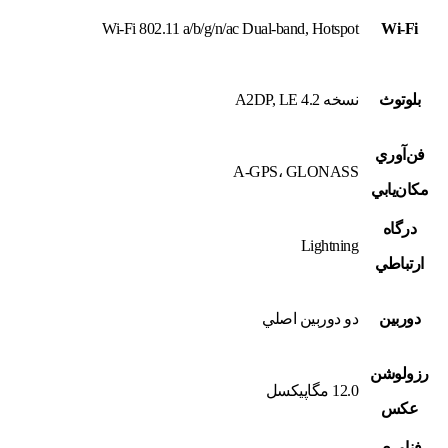
Wi-Fi 802.11 a/b/g/n/ac Dual-band, Hotspot
Wi-Fi
بلوتوث
نسخه‌ 4.2 A2DP, LE
فن‌آوري
A-GPS، GLONASS
مکان‌يابي
درگاه
Lightning
ارتباطي
دوربين
دو دوربين اصلي
رزولوشن
12.0 مگاپيکسل
عکس
فناوري