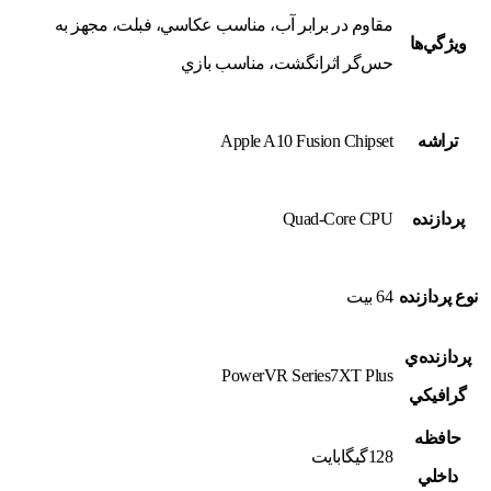
مقاوم در برابر آب، مناسب عکاسي، فبلت، مجهز به
ويژگي‌ها
حس‌گر اثرانگشت، مناسب بازي
تراشه
Apple A10 Fusion Chipset
پردازنده
Quad-Core CPU
نوع پردازنده
64 بيت
پردازنده‌ي
PowerVR Series7XT Plus
گرافيکي
حافظه
128گيگابايت
داخلي