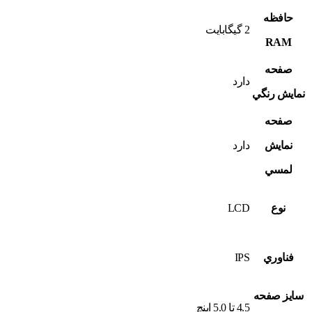
حافظه
2 گيگابايت
RAM
صفحه
دارد
نمايش رنگي
صفحه
نمايش
دارد
لمسي
نوع
LCD
فناوري
IPS
سايز صفحه
4.5 تا 5.0 اينچ