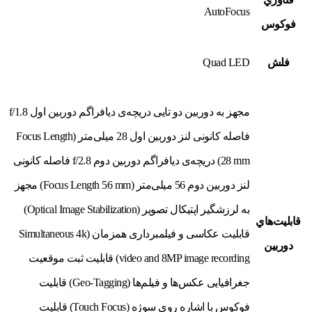
AutoFocus
فوکوس
فلش
Quad LED
مجهز به دوربین دو تایی دریچه‌ی دیافراگم دوربین اول f/1.8
فاصله کانونی لنز دوربین اول 28 میلی‌متر (Focus Length
28 mm) دریچه‌ی دیافراگم دوربین دوم f/2.8 فاصله کانونی
لنز دوربین دوم 56 میلی‌متر (Focus Length 56 mm) مجهز
به لرزشگیر اپتیکال تصویر (Optical Image Stabilization)
قابليت‌هاي
قابلیت عکاسی و فیلمبرداری همزمان (Simultaneous 4k
دوربين
video and 8MP image recording) قابلیت ثبت موقعیت
جغرافیایی عکس‌ها و فیلم‌ها (Geo-Tagging) قابلیت
فوکوس با اشاره روی سوژه (Touch Focus) قابلیت