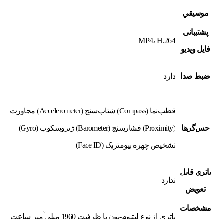
موسيقي
پشتیبانی
MP4، H.264
فایل ويديو
ضبط صدا
دارد
قطب‌نما (Compass) شتاب‌سنج (Accelerometer) مجاورت
حس‌گرها
(Proximity) فشارسنج (Barometer) ژيروسکوپ (Gyro)
تشخيص چهره بيومتريک (Face ID)
باتري قابل
ندارد
تعويض
مشخصات
باتری از نوع لیتیوم-یون با ظرفیت 1960 میلی‌آمپر ساعت