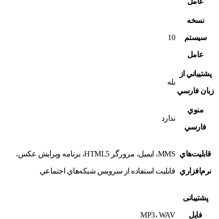
عامل
نسخه
سيستم
10
عامل
پشتيباني از
بله
زبان فارسي
منوي
ندارد
فارسي
قابليت‌هاي
MMS، ايميل، مرورگر HTML5، برنامه ويرايش عکس،
نرم‌افزاري
قابليت استفاده از سرويس شبکه‌هاي اجتماعي
پشتیبانی
فایل
MP3، WAV