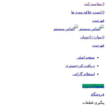
0
مقایسه کنید
0
لیست علاقه مندی ها
فهرست
0
موارد
/
0
تومان
فهرست
صفحه اصلی
دریافت کدرجیستری
استعلام گارانتی
پیشنهادات ویژه
فروشگاه
پیگیری قطعات