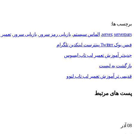
برچسب ها:
serverpars
,
server
,
الماس سیستم
,
بازیابی رمز سرور
,
بازیابی سرور
,
تعمیر 
فیس بوک
Twitter
پینترست
لینکدین
تلگرام
جدیدتر
آموزش تعمیر لپ تاپ ایسوس
بازگشت به لیست
قدیمی تر
آموزش تعمیر لپ تاپ لنوو
پست های مرتبط
08
آذر