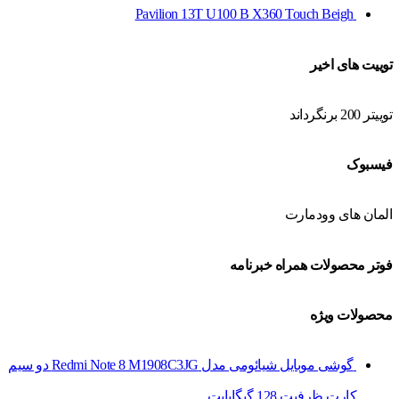
Pavilion 13T U100 B X360 Touch Beigh
توییت های اخیر
توییتر 200 برنگرداند
فیسبوک
المان های وودمارت
فوتر محصولات همراه خبرنامه
محصولات ویژه
گوشی موبایل شیائومی مدل Redmi Note 8 M1908C3JG دو سیم‌
کارت ظرفیت 128 گیگابایت