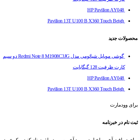
HP Pavilion AY048
Pavilion 13T U100 B X360 Touch Beigh
محصولات جدید
گوشی موبایل شیائومی مدل Redmi Note 8 M1908C3JG دو سیم‌
کارت ظرفیت 128 گیگابایت
HP Pavilion AY048
Pavilion 13T U100 B X360 Touch Beigh
برای وودمارت
ثبت نام در خبرنامه
برای دریافت آخرین اخبار در مورد آخرین ورود ما ثبت نام کنید و یک خرید