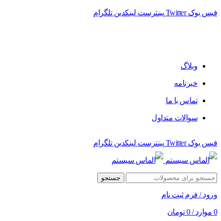
فیس بوک
Twitter
پینترست
لینکدین
تلگرام
فروشگاه الماس سیستم ﻋﺮﺿﻪ کننده اﻧﻮاع ﻣﺤﺼﻮﻻت دﯾﺠﯿﺘﺎل
وبلاگ
خبرنامه
تماس با ما
سوالات متداول
فیس بوک
Twitter
پینترست
لینکدین
تلگرام
جستجو
ورود / فرم ثبت نام
0
موارد
/
0
تومان