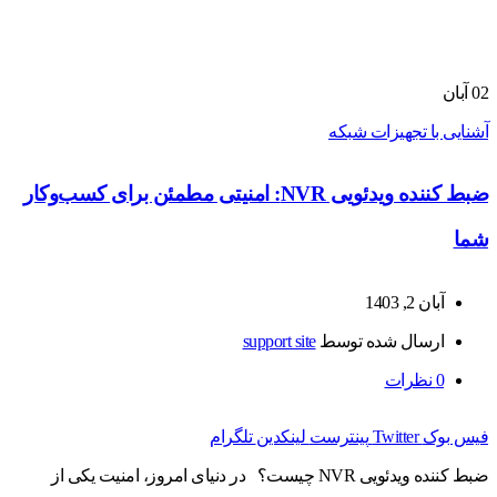
02
آبان
آشنایی با تجهیزات شبکه
ضبط کننده ویدئویی NVR: امنیتی مطمئن برای کسب‌وکار
شما
آبان 2, 1403
ارسال شده توسط
support site
0
نظرات
فیس بوک
Twitter
پینترست
لینکدین
تلگرام
ضبط کننده ویدئویی NVR چیست؟ در دنیای امروز، امنیت یکی از