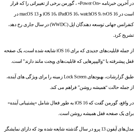
در آخرین خبرنامه «Power On» ، گورمن برخی از تغییراتی را که قرار
است در iOS 16، iPadOS 16، watchOS 9، tvOS 16 و macOS 13 در
کنفرانس جهانی توسعه دهندگان اپل (WWDC) در سال جاری رخ دهد،
تشریح کرد.
از جمله قابلیت‌های جدیدی که برای iOS 16 شایعه شده است، یک صفحه
قفل پیشرفته با “والپیپرهایی که قابلیت‌های ویجت مانند دارند” است.
طبق گزارشات، بهبودهای Lock Screen زمینه را برای ویژگی های آینده،
از جمله حالت “همیشه روشن” فراهم می کند.
در واقع، گورمن گفت که iOS 16 به طور فعال شامل «پشتیبانی آینده»
برای یک صفحه قفل همیشه روشن است.
مدل‌های آیفون 13 پرو در سال گذشته شایعه شده بود که دارای نمایشگر