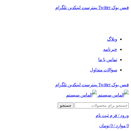
فیس بوک
Twitter
پینترست
لینکدین
تلگرام
فروشگاه الماس سیستم ﻋﺮﺿﻪ کننده اﻧﻮاع ﻣﺤﺼﻮﻻت دﯾﺠﯿﺘﺎل
وبلاگ
خبرنامه
تماس با ما
سوالات متداول
فیس بوک
Twitter
پینترست
لینکدین
تلگرام
جستجو
ورود / فرم ثبت نام
0
موارد
/
0
تومان