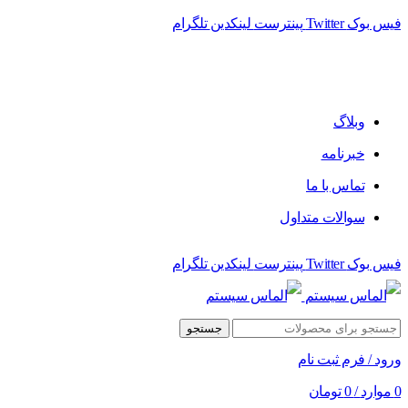
فیس بوک
Twitter
پینترست
لینکدین
تلگرام
فروشگاه الماس سیستم ﻋﺮﺿﻪ کننده اﻧﻮاع ﻣﺤﺼﻮﻻت دﯾﺠﯿﺘﺎل
وبلاگ
خبرنامه
تماس با ما
سوالات متداول
فیس بوک
Twitter
پینترست
لینکدین
تلگرام
جستجو
ورود / فرم ثبت نام
0
موارد
/
0
تومان