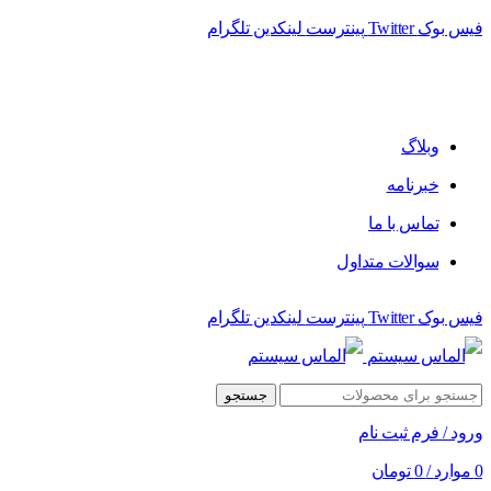
فیس بوک
Twitter
پینترست
لینکدین
تلگرام
فروشگاه الماس سیستم ﻋﺮﺿﻪ کننده اﻧﻮاع ﻣﺤﺼﻮﻻت دﯾﺠﯿﺘﺎل
وبلاگ
خبرنامه
تماس با ما
سوالات متداول
فیس بوک
Twitter
پینترست
لینکدین
تلگرام
جستجو
ورود / فرم ثبت نام
0
موارد
/
0
تومان