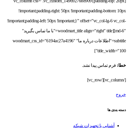
[vc_column css=”.vc_custom_1496927688909{padding-top: 20px
!important;padding-right: 50px !important;padding-bottom: 10px
!important;padding-left: 50px !important;}” offset=”vc_col-lg-6 vc_col-
md-6″][woodmart_title align="right" title="با ما تماس بگیرید"
subtitle="اطلاعات درباره ما" woodmart_css_id="6194ac27a4196"
title_width="100"]
خطا:
فرم تماس پیدا نشد.
[/vc_column][/vc_row]
خروج
دسته بندی ها
آشنایی با تجهیزات شبکه