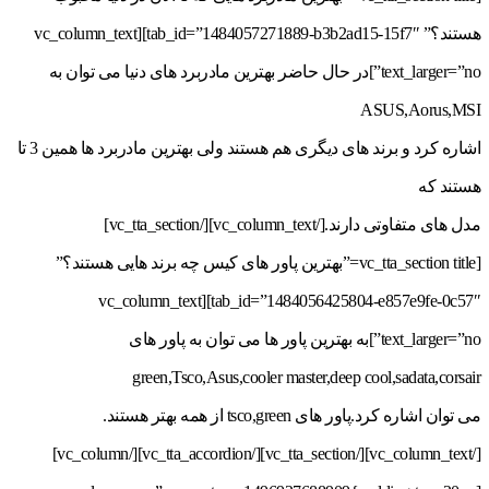
هستند؟” tab_id=”1484057271889-b3b2ad15-15f7″][vc_column_text
text_larger=”no”]در حال حاضر بهترین مادربرد های دنیا می توان به
ASUS,Aorus,MSI
اشاره کرد و برند های دیگری هم هستند ولی بهترین مادربرد ها همین 3 تا
هستند که
مدل های متفاوتی دارند.[/vc_column_text][/vc_tta_section]
[vc_tta_section title=”بهترین پاور های کیس چه برند هایی هستند؟”
tab_id=”1484056425804-e857e9fe-0c57″][vc_column_text
text_larger=”no”]به بهترین پاور ها می توان به پاور های
green,Tsco,Asus,cooler master,deep cool,sadata,corsair
می توان اشاره کرد.پاور های tsco,green از همه بهتر هستند.
[/vc_column_text][/vc_tta_section][/vc_tta_accordion][/vc_column]