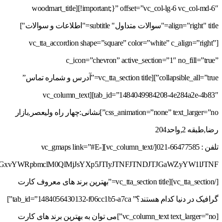
!important;}” offset=”vc_col-lg-6 vc_col-md-6″][woodmart_title
align="right" title="سوالات متداول" subtitle="اطلاعات و سوالات"]
[vc_tta_accordion shape=”square” color=”white” c_align=”right”
c_icon=”chevron” active_section=”1″ no_fill=”true”
collapsible_all=”true”][vc_tta_section title=”آدرس و شماره تماس”
tab_id=”1484049984208-4e284a2e-4b83″][vc_column_text
css_animation=”none” text_larger=”no”]نشانی:چهار راه ولیعصر,بازار
رضا,طبقه 2,واحد204
تلفن : 66477585-021[/vc_column_text][vc_gmaps link=”#E-
[/vc_tta_section][vc_tta_section title=”بهترین برند های معروف کارت
گرافیک در دنیا کدام هستند؟” tab_id=”1484056430132-f06cc1b5-a7ca”]
[vc_column_text text_larger=”no”]می توان به بهترین برند های کارت