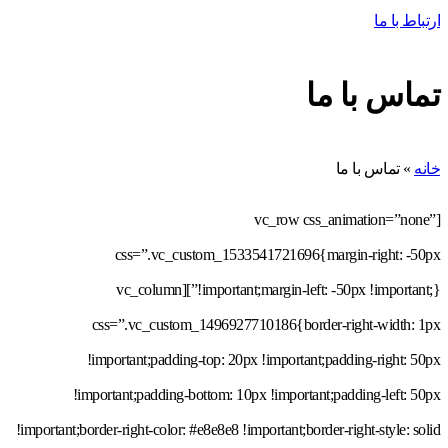
ارتباط با ما
تماس با ما
خانه
»
تماس با ما
[vc_row css_animation=”none”
css=”.vc_custom_1533541721696{margin-right: -50px
!important;margin-left: -50px !important;}”][vc_column
css=”.vc_custom_1496927710186{border-right-width: 1px
!important;padding-top: 20px !important;padding-right: 50px
!important;padding-bottom: 10px !important;padding-left: 50px
!important;border-right-color: #e8e8e8 !important;border-right-style: solid