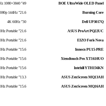
49” 3840×1080 240Hz
BOE UltraWide OLED Panel
21.6” 1080p 144Hz
Burning Core
30” 4K 60Hz
Dell UP3017Q
21.6” 4K 60Hz Portable
ASUS ProArt PQ22UC
21.6” 4K 60Hz Portable
EIZO Foris Nova
15.6” 4K 60Hz Portable
Innocn PU15-PRE
15.6” 4K 60Hz Portable
Xtendtouch Pro XT1610UO
15.6” 4K 60Hz Portable
Intehill YTH156KN
13.3” 1080p 60Hz Portable
ASUS ZenScreen MQ13AH
15.6” 1080p 60Hz Portable
ASUS ZenScreen MQ16AH