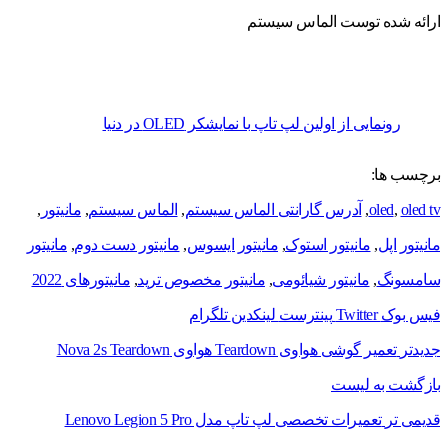
ارائه شده توست الماس سیستم
رونمایی از اولین لپ تاپ با نمایشکر OLED در دنیا
برچسب ها:
oled tv
,
oled
,
آدرس گارانتی الماس سیستم
,
الماس سیستم
,
مانیتور
,
مانیتور اپل
,
مانیتور استوک
,
مانیتور ایسوس
,
مانیتور دست دوم
,
مانیتور
سامسونگ
,
مانیتور شیائومی
,
مانیتور مخصوص ترید
,
مانیتورهای 2022
فیس بوک
Twitter
پینترست
لینکدین
تلگرام
جدیدتر
تعمیر گوشی هواوی Teardown هواوی Nova 2s Teardown
بازگشت به لیست
قدیمی تر
تعمیرات تخصصی لپ تاپ مدل Lenovo Legion 5 Pro