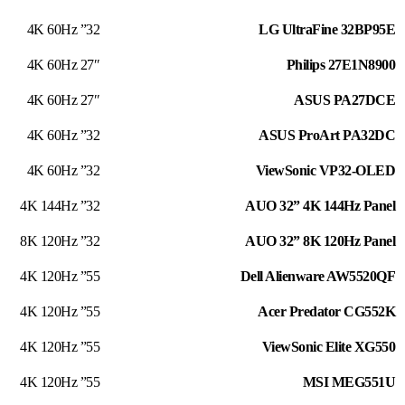
32” 4K 60Hz
LG UltraFine 32BP95E
27″ 4K 60Hz
Philips 27E1N8900
27″ 4K 60Hz
ASUS PA27DCE
32” 4K 60Hz
ASUS ProArt PA32DC
32” 4K 60Hz
ViewSonic VP32-OLED
32” 4K 144Hz
AUO 32” 4K 144Hz Panel
32” 8K 120Hz
AUO 32” 8K 120Hz Panel
55” 4K 120Hz
Dell Alienware AW5520QF
55” 4K 120Hz
Acer Predator CG552K
55” 4K 120Hz
ViewSonic Elite XG550
55” 4K 120Hz
MSI MEG551U