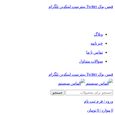
فیس بوک
Twitter
پینترست
لینکدین
تلگرام
فروشگاه الماس سیستم ﻋﺮﺿﻪ کننده اﻧﻮاع ﻣﺤﺼﻮﻻت دﯾﺠﯿﺘﺎل
وبلاگ
خبرنامه
تماس با ما
سوالات متداول
فیس بوک
Twitter
پینترست
لینکدین
تلگرام
جستجو
ورود / فرم ثبت نام
0
موارد
/
0
تومان