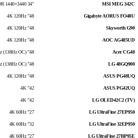
34″ 3440×1440 175Hz 1800R
MSI MEG 342C
48” 4K 120Hz
Gigabyte AORUS FO48U
48” 4K 120Hz
Skyworth G90
48” 4K 120Hz
AOC AG485UD
48” 4K 120Hz (138Hz OC)
Acer CG48
48” 4K 120Hz (138Hz OC)
LG 48GQ900
48” 4K 120Hz
ASUS PG48UQ
42” 4K
ASUS PG42UQ
42” 4K
LG OLED42C2 (TV)
27” 4K 60Hz
LG UltraFine 27EP950
32” 4K 60Hz
LG UltraFine 32EP950
27” 4K 60Hz
LG UltraFine 27BP95E