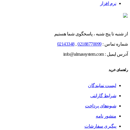
نرم افزار
از شنبه تا پنج شنبه ، پاسخگوی شما هستیم
شماره تماس :
02188770099
,
02143348
آدرس ایمیل : info@almassystem.com
راهنمای خرید
لیست نمایندگان
شرایط گارانتی
شیوه‌های پرداخت
منشور نامه
پیگیری سفارشات