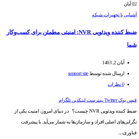
02
آبان
آشنایی با تجهیزات شبکه
ضبط کننده ویدئویی NVR: امنیتی مطمئن برای کسب‌وکار
شما
آبان 2, 1403
ارسال شده توسط
support site
0
نظرات
فیس بوک
Twitter
پینترست
لینکدین
تلگرام
ضبط کننده ویدئویی NVR چیست؟ در دنیای امروز، امنیت یکی از
نگرانی‌های اصلی افراد و سازمان‌ها به شمار می‌آید. با پیشرفت
فناوری،...