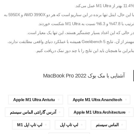
11.4% بهتر از M1 Ultra عمل می‌کند.
با این حال، اینتل تنها برنده در این سناریو است که هر دو AMD 3990X و 5950X به
ترتیب با 47.8% و 6.3% نسبت به M1 Ultra شکست خوردند.
در حالی که این اعداد بسیار چشمگیر هستند، این تنها یک معیار است.
مهمتر از آن، نتایج Geekbench 5 همیشه با عملکرد دنیای واقعی مطابقت ندارند،
بنابراین ما همچنان باید این نتایج را با چند دوز نمک دریافت کنیم.
آشنایی با مک بوک MacBook Pro 2022
Apple M1 Ultra Antutu
Apple M1 Ultra Anandtech
Apple M1 Ultra Architecture
آدرس گارانتی الماس سیستم
الماس سیستم
لپ تاپ اپل
لپ تاپ اپل M1