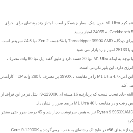
عملکرد M1 Ultra بدون شک بسیار چشمگیر است. امتیاز چند رشته‌ای برای اجرای
Geekbench 5 به 24055 امتیاز رسید.
برای دیدگاه، Threadripper 3990X AMD با 64 هسته Zen 2 تنها 4.5٪ سریعتر است
و با 25133 امتیاز وارد بازار می شود.
با توجه به اینکه M1 Ultra تنها 20 هسته دارد و طبق گفته اپل تنها 60 وات مصرف
انرژی دارد، این باور نکردنی است.
این امر M1 Ultra 4.7x را در مقایسه با 3990X پر مصرف با 280 وات TDP کارآمدتر
می کند.
البته جای تعجب نیست که پردازنده 16 هسته ای i9-12900K اینتل نیز در این فرآیند از
بین رفت و در مقایسه با M1 Ultra 40 درصد ضرر را نشان داد.
Ryzen 9 5950X AMD نیز به همین سرنوشت دچار شد و 45 درصد ضرر حتی بیشتر
کرد.
پردازنده‌های x86 در نتایج تک رشته‌ای به عقب برمی‌گردند و Core i9-12900K