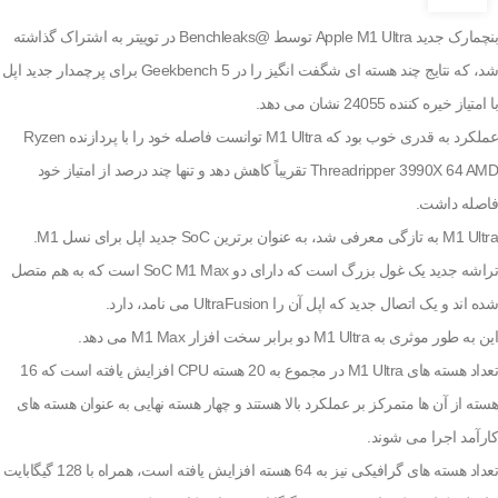
بنچمارک جدید Apple M1 Ultra توسط @Benchleaks در توییتر به اشتراک گذاشته
شد، که نتایج چند هسته ای شگفت انگیز را در Geekbench 5 برای پرچمدار جدید اپل
با امتیاز خیره کننده 24055 نشان می دهد.
عملکرد به قدری خوب بود که M1 Ultra توانست فاصله خود را با پردازنده Ryzen
Threadripper 3990X 64 AMD تقریباً کاهش دهد و تنها چند درصد از امتیاز خود
فاصله داشت.
M1 Ultra به تازگی معرفی شد، به عنوان برترین SoC جدید اپل برای نسل M1.
تراشه جدید یک غول بزرگ است که دارای دو SoC M1 Max است که به هم متصل
شده اند و یک اتصال جدید که اپل آن را UltraFusion می نامد، دارد.
این به طور موثری به M1 Ultra دو برابر سخت افزار M1 Max می دهد.
تعداد هسته های M1 Ultra در مجموع به 20 هسته CPU افزایش یافته است که 16
هسته از آن ها متمرکز بر عملکرد بالا هستند و چهار هسته نهایی به عنوان هسته های
کارآمد اجرا می شوند.
تعداد هسته های گرافیکی نیز به 64 هسته افزایش یافته است، همراه با 128 گیگابایت