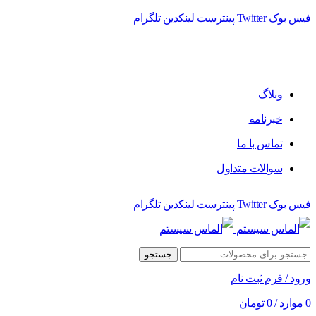
فیس بوک
Twitter
پینترست
لینکدین
تلگرام
فروشگاه الماس سیستم ﻋﺮﺿﻪ کننده اﻧﻮاع ﻣﺤﺼﻮﻻت دﯾﺠﯿﺘﺎل
وبلاگ
خبرنامه
تماس با ما
سوالات متداول
فیس بوک
Twitter
پینترست
لینکدین
تلگرام
جستجو
ورود / فرم ثبت نام
0
موارد
/
0
تومان