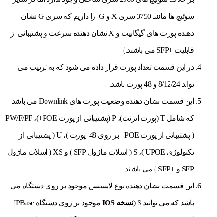
سوئیچ ها مانند 3750 سری X و G را داریم که سری G نشان
دهنده پورت های گیگابیت و X نشان دهنده سرعت و پشتیبانی از
قابلیت +SFP می باشند.)
در این قسمت تعداد پورت قرار داده می شود که به ترتیب می
تواند 8/12/24 و 48 پورت باشد.
این قسمت نشان دهنده وضعیت پورت های Downlink می باشد
که شامل T (پورت اترنت)، P (پشتیبانی از پورت POE+)، PW/F/PF
( پشتیبانی از پورت POE+ بر روی 48 پورت )، U ( پشتیبانی از
تکنولوژی UPOE )، S ( اسلات ماژول SFP ) و XS ( اسلات ماژول
SFP و +SFP ) می باشند.
این قسمت نشان دهنده نوع لایسنس موجود بر روی دستگاه می
باشد که می توانید S (
نسخه IOS
موجود بر روی دستگاه IPBase