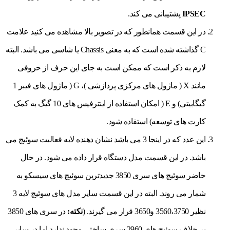
IPSEC
پشتیبانی می کند.
در این قسمت همانطور که در تصویر بالا مشاهده می کنید علامت
C گذاشته شده است که به معنی Chassis یا شاسی می باشد. البته
لازم به ذکر است که ممکن است به جای این حرف از حروفی
مانند X ( ماژول های مرکزی پردازشی )، G ( ماژول های فیبر 1
گیگابیتی) و E ( امکان استفاده از اینترفیس های 10 گیگ به کمک
کارت های توسعه) استفاده شود.
این عدد که در اینجا 3 می باشد نشان دهنده لایه فعالیت سوئیچ می
باشد. در این قسمت مدل دستگاه قرار داده می شود. در حال
حاضر سوئیچ های سری 3850 جدیدترین سوئیچ های سیسکو به
شمار می روند. البته در این قسمت سایر مدل های سوئیچ لایه 3
نظیر 3560،3750 و3650 قرار می گیرند. (
نکته:
در سری های 3850
بر خلاف سوئیچ های 2960 سری ساختی وجود ندارد اما در سایر