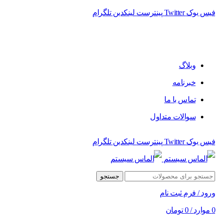
فیس بوک
Twitter
پینترست
لینکدین
تلگرام
فروشگاه الماس سیستم ﻋﺮﺿﻪ کننده اﻧﻮاع ﻣﺤﺼﻮﻻت دﯾﺠﯿﺘﺎل
وبلاگ
خبرنامه
تماس با ما
سوالات متداول
فیس بوک
Twitter
پینترست
لینکدین
تلگرام
جستجو
ورود / فرم ثبت نام
0
موارد
/
0
تومان