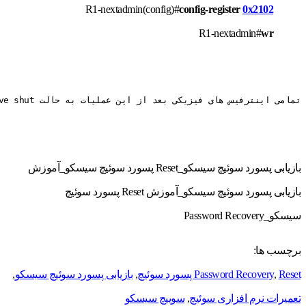
R1-nextadmin(config)#
config-register
0x2102
R1-nextadmin#
wr
تمامی اینترفیس های فیزیکی بعد از این عملیات به حالت administrative shut در خواهد آمد که نیاز به up کردن دستی خواهد داشت.
بازیابی پسورد سوئیچ سیسکو_Reset پسورد سوئیچ سیسکو_آموزش
بازیابی پسورد سوئیچ سیسکو_آموزش Reset پسورد سوئیچ
سیسکو_Password Recovery
برچسب ها:
Reset پسورد سوئیچ
,
Password Recovery
,
بازیابی پسورد سوئیچ سیسکو
,
تعمیرات نرم افزاری سوئیچ
,
سوییچ سیسکو