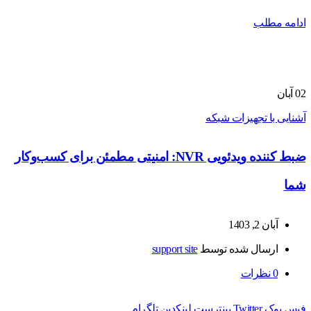
ادامه مطلب
02
آبان
آشنایی با تجهیزات شبکه
ضبط کننده ویدئویی NVR: امنیتی مطمئن برای کسب‌وکار
شما
آبان 2, 1403
ارسال شده توسط
support site
0
نظرات
فیس بوک
Twitter
پینترست
لینکدین
تلگرام