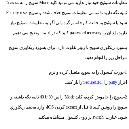
تنظیمات سوئیچ خود نیاز ندارید می توانید کلید Mode سویچ را به مدت 15
ثانیه نگه دارید تا تمامی تنظیمات سویچ حذف شده و سویچ Factory reset
شود یا سوئیچ به حالت کارخانه برگرد ولی اگر به تنظیمات سوئیچ نیاز
دارید باید آن را password recovery کنید که در ادامه توضیح می دهیم.
پسورد ریکاوری سویچ با روتر تفاوت دارد، برای پسورد ریکاوری سویچ
مراحل زیر را انجام دهید:
1-پورت کنسول را به سویچ متصل کرده و نرم
افزار
putty
را
SecureCRT
را باز کنید.
2-سويچ را خاموش كرده، كليد Mode را بین 30 تا 40 ثانیه نگه داشته و
سويچ را روشن كنيد تا قبل از extract كردن IOS، وارد محيط ريكاوري
شود. عبارت :switch بر روی کنسول مشاهده ميكنيد