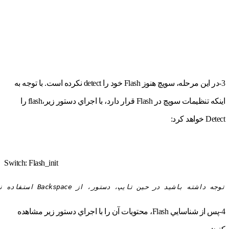
3-در اين مرحله، سويچ هنوز Flash خود را detect نکرده است. با توجه به
اينكه تنظیمات سویچ در Flash قرار دارد، با اجراي دستور زير،flash را
Detect خواهد كرد:
Switch: Flash_init
توجه داشته باشید در حين تايپ، دستور، از Backspace استفاده نكنيد.
4-پس از شناسايي Flash، محتويات آن را با اجراي دستور زير مشاهده