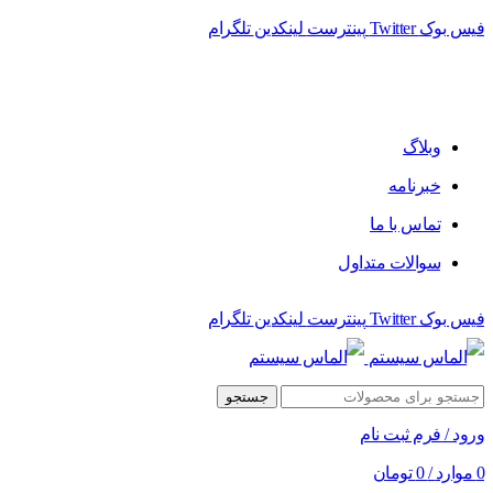
فیس بوک
Twitter
پینترست
لینکدین
تلگرام
فروشگاه الماس سیستم ﻋﺮﺿﻪ کننده اﻧﻮاع ﻣﺤﺼﻮﻻت دﯾﺠﯿﺘﺎل
وبلاگ
خبرنامه
تماس با ما
سوالات متداول
فیس بوک
Twitter
پینترست
لینکدین
تلگرام
جستجو
ورود / فرم ثبت نام
0
موارد
/
0
تومان