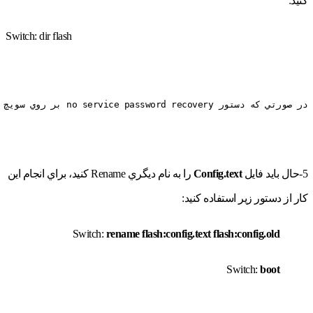
کنید:
Switch: dir flash
در صورتي كه دستور no service password recovery بر روي سويچ اجرا شده باشد، پيغامي ظاهر ميشود كه password recovery غیرفعال شده و تنها راه Recover كردن پسورد، حذف تمامی Config است.
5-حال بايد فايل
Config.text
را به نام ديگري Rename كنيد، براي انجام اين
كار از دستور زير استفاده كنيد:
Switch:
rename flash:config.text flash:
config.old
Switch:
boot