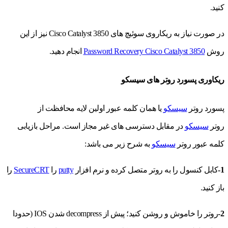
كنيد.
در صورت نیاز به ریکاروی سوئیچ های Cisco Catalyst 3850 نیز از این
روش
Password Recovery Cisco Catalyst 3850
انجام دهید.
ریکاوری پسورد روتر های سیسکو
پسورد روتر
سیسکو
یا همان کلمه عبور اولین لایه محافظت از
روتر
سیسکو
در مقابل دسترسی های غیر مجاز است. مراحل بازیابی
کلمه عبور روتر
سیسکو
به شرح زیر می باشد:
1-
کابل کنسول را به روتر متصل کرده و نرم افزار
putty
را
SecureCRT
را
باز کنید.
2-
روتر را خاموش و روشن کنید؛ پیش از decompress شدن IOS (حدودا