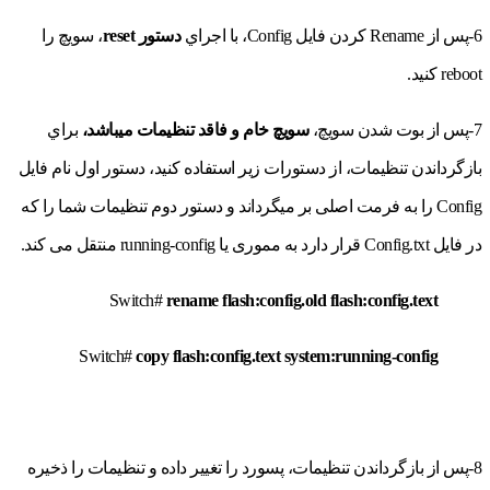
6-پس از Rename كردن فايل Config، با اجراي
دستور
reset
، سويچ را
reboot كنيد.
7-پس از بوت شدن سويچ،
سويچ خام و فاقد تنظیمات میباشد،
براي
بازگرداندن تنظيمات، از دستورات زير استفاده كنيد، دستور اول نام فایل
Config را به فرمت اصلی بر میگرداند و دستور دوم تنظیمات شما را که
در فایل Config.txt قرار دارد به مموری یا running-config منتقل می کند.
Switch#
rename flash:
config.old
flash:
config.text
Switch#
copy flash:
config.text
system:
running-config
8-پس از بازگرداندن تنظيمات، پسورد را تغيير داده و تنظيمات را ذخيره