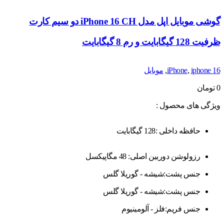
گوشی موبایل اپل مدل iPhone 16 CH دو سیم کارت
ظرفیت 128 گیگابایت و رم 8 گیگابایت
iphone 16
,
iPhone
,
موبایل
0
تومان
ویژگی های محصول :
حافظه داخلی :128 گیگابایت
رزولوشن دوربین اصلی: 48 مگاپیکسل
جنس پشت:شیشه - گوریلا گلس
جنس پشت:شیشه - گوریلا گلس
جنس فریم:فلز - آلومینیوم