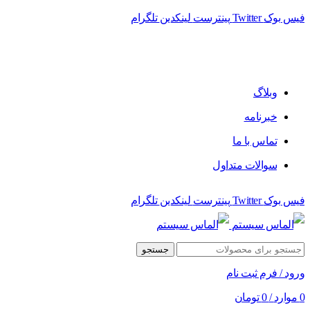
فیس بوک
Twitter
پینترست
لینکدین
تلگرام
فروشگاه الماس سیستم ﻋﺮﺿﻪ کننده اﻧﻮاع ﻣﺤﺼﻮﻻت دﯾﺠﯿﺘﺎل
وبلاگ
خبرنامه
تماس با ما
سوالات متداول
فیس بوک
Twitter
پینترست
لینکدین
تلگرام
جستجو
ورود / فرم ثبت نام
0
موارد
/
0
تومان