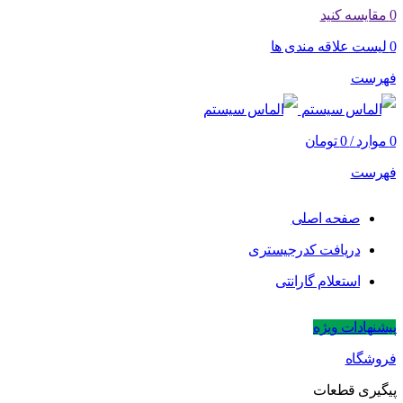
0
مقایسه کنید
0
لیست علاقه مندی ها
فهرست
0
موارد
/
0
تومان
فهرست
صفحه اصلی
دریافت کدرجیستری
استعلام گارانتی
پیشنهادات ویژه
فروشگاه
پیگیری قطعات