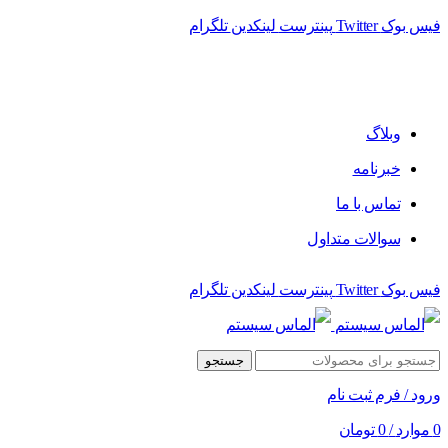
فیس بوک
Twitter
پینترست
لینکدین
تلگرام
فروشگاه الماس سیستم ﻋﺮﺿﻪ کننده اﻧﻮاع ﻣﺤﺼﻮﻻت دﯾﺠﯿﺘﺎل
وبلاگ
خبرنامه
تماس با ما
سوالات متداول
فیس بوک
Twitter
پینترست
لینکدین
تلگرام
جستجو
ورود / فرم ثبت نام
0
موارد
/
0
تومان