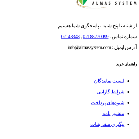
از شنبه تا پنج شنبه ، پاسخگوی شما هستیم
شماره تماس :
02188770099
,
02143348
آدرس ایمیل : info@almassystem.com
راهنمای خرید
لیست نمایندگان
شرایط گارانتی
شیوه‌های پرداخت
منشور نامه
پیگیری سفارشات