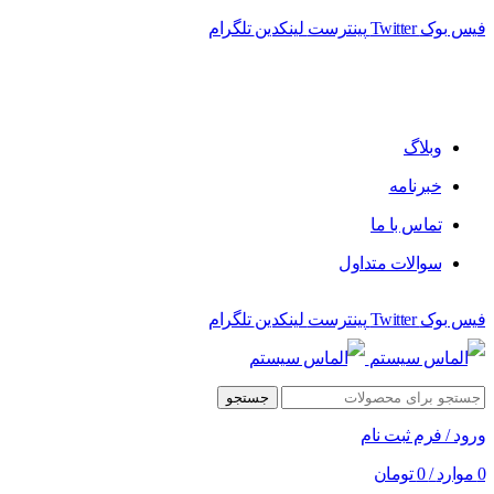
فیس بوک
Twitter
پینترست
لینکدین
تلگرام
فروشگاه الماس سیستم ﻋﺮﺿﻪ کننده اﻧﻮاع ﻣﺤﺼﻮﻻت دﯾﺠﯿﺘﺎل
وبلاگ
خبرنامه
تماس با ما
سوالات متداول
فیس بوک
Twitter
پینترست
لینکدین
تلگرام
جستجو
ورود / فرم ثبت نام
0
موارد
/
0
تومان