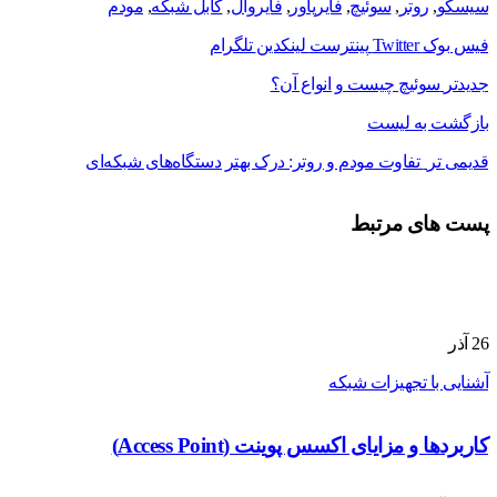
سیسکو
,
روتر
,
سوئیچ
,
فایرپاور
,
فایروال
,
کابل شبکه
,
مودم
فیس بوک
Twitter
پینترست
لینکدین
تلگرام
جدیدتر
سوئیچ چیست و انواع آن؟
بازگشت به لیست
قدیمی تر
تفاوت مودم و روتر: درک بهتر دستگاه‌های شبکه‌ای
پست های مرتبط
26
آذر
آشنایی با تجهیزات شبکه
کاربردها و مزایای اکسس پوینت (Access Point)