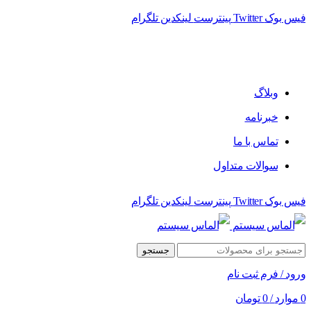
فیس بوک
Twitter
پینترست
لینکدین
تلگرام
فروشگاه الماس سیستم ﻋﺮﺿﻪ کننده اﻧﻮاع ﻣﺤﺼﻮﻻت دﯾﺠﯿﺘﺎل
وبلاگ
خبرنامه
تماس با ما
سوالات متداول
فیس بوک
Twitter
پینترست
لینکدین
تلگرام
جستجو
ورود / فرم ثبت نام
0
موارد
/
0
تومان