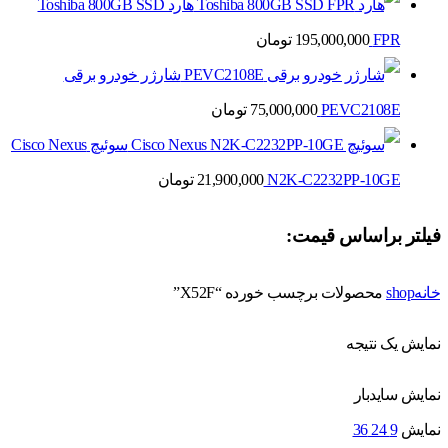
هارد Toshiba 800GB SSD
FPR
195,000,000
تومان
شارژر خودرو برقی
PEVC2108E
75,000,000
تومان
سوئیچ Cisco Nexus
N2K-C2232PP-10GE
21,900,000
تومان
فیلتر براساس قیمت:
خانه
shop
محصولات برچسب خورده “X52F”
نمایش یک نتیجه
نمایش سایدبار
نمایش
9
24
36