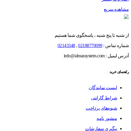
مشاهده سریع
از شنبه تا پنج شنبه ، پاسخگوی شما هستیم
شماره تماس :
02188770099
,
02143348
آدرس ایمیل : info@almassystem.com
راهنمای خرید
لیست نمایندگان
شرایط گارانتی
شیوه‌های پرداخت
منشور نامه
پیگیری سفارشات