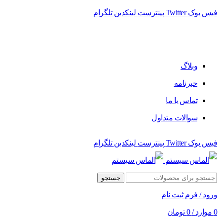
فیس بوک
Twitter
پینترست
لینکدین
تلگرام
فروشگاه الماس سیستم ﻋﺮﺿﻪ کننده اﻧﻮاع ﻣﺤﺼﻮﻻت دﯾﺠﯿﺘﺎل
وبلاگ
خبرنامه
تماس با ما
سوالات متداول
فیس بوک
Twitter
پینترست
لینکدین
تلگرام
جستجو
ورود / فرم ثبت نام
0
موارد
/
0
تومان