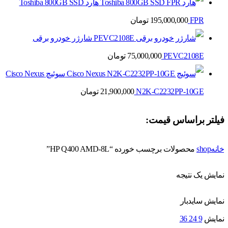
هارد Toshiba 800GB SSD
FPR
195,000,000
تومان
شارژر خودرو برقی
PEVC2108E
75,000,000
تومان
سوئیچ Cisco Nexus
N2K-C2232PP-10GE
21,900,000
تومان
فیلتر براساس قیمت:
خانه
shop
محصولات برچسب خورده “HP Q400 AMD-8L”
نمایش یک نتیجه
نمایش سایدبار
نمایش
9
24
36