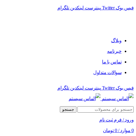
فیس بوک
Twitter
پینترست
لینکدین
تلگرام
فروشگاه الماس سیستم ﻋﺮﺿﻪ کننده اﻧﻮاع ﻣﺤﺼﻮﻻت دﯾﺠﯿﺘﺎل
وبلاگ
خبرنامه
تماس با ما
سوالات متداول
فیس بوک
Twitter
پینترست
لینکدین
تلگرام
جستجو
ورود / فرم ثبت نام
0
موارد
/
0
تومان