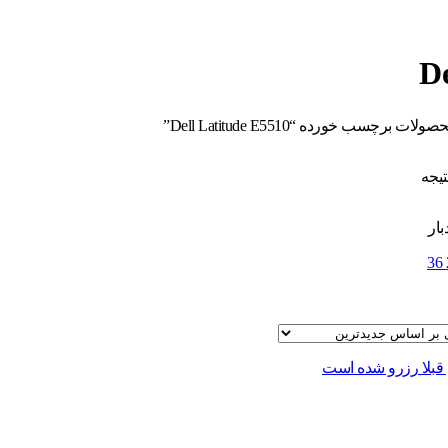
De
ولات برچسب خورده “Dell Latitude E5510”
تیجه
بار
36
خ قبلا رزرو شده است