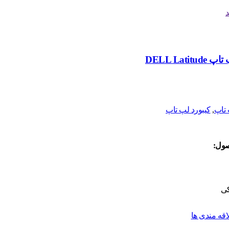
د
کیبورد لپ تاپ DELL Latitude
تاپ
,
کیبورد لپ تاپ
ول:
ی
قه مندی ها