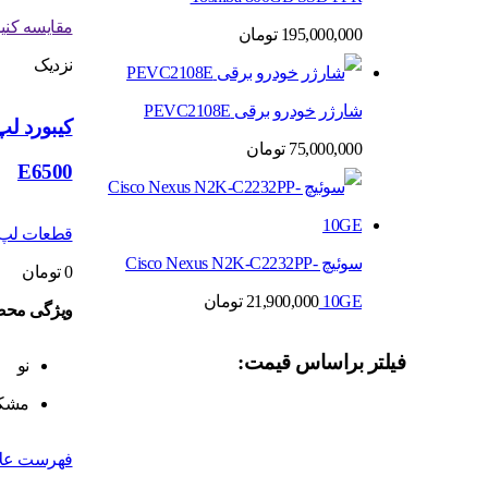
مقایسه کنی
195,000,000
تومان
نزدیک
شارژر خودرو برقی PEVC2108E
75,000,000
تومان
E6500
قطعات لپ 
سوئیچ Cisco Nexus N2K-C2232PP-
0
تومان
10GE
21,900,000
تومان
ویژگی محص
فیلتر براساس قیمت:
نو
مشک
فهرست علا