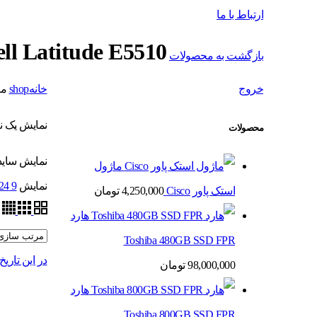
ارتباط با ما
ll Latitude E5510
بازگشت به محصولات
خروج
خانه
shop
محص
نمایش یک ن
محصولات
نمایش ساید
ماژول
نمایش
9
24
استک پاور Cisco
4,250,000
تومان
هارد
Toshiba 480GB SSD FPR
در این تاری
98,000,000
تومان
هارد
Toshiba 800GB SSD FPR