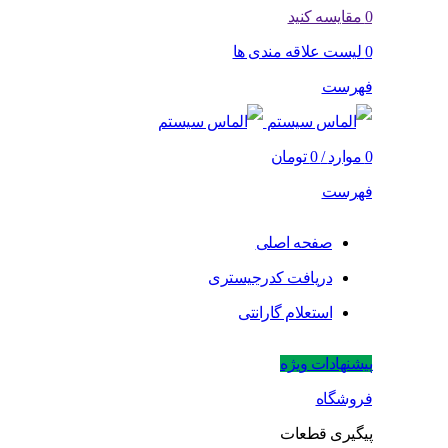
0
مقایسه کنید
0
لیست علاقه مندی ها
فهرست
0
موارد
/
0
تومان
فهرست
صفحه اصلی
دریافت کدرجیستری
استعلام گارانتی
پیشنهادات ویژه
فروشگاه
پیگیری قطعات