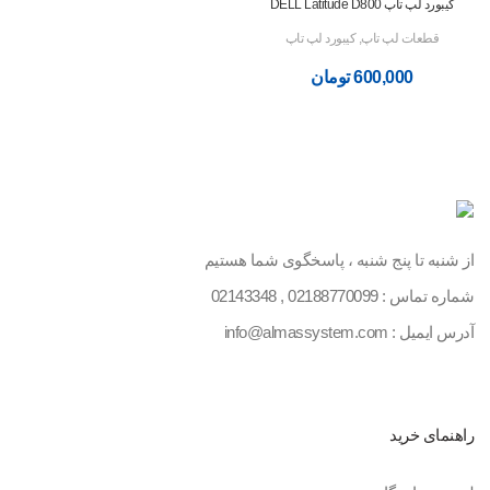
کیبورد لپ تاپ DELL Latitude D800
قطعات لپ تاپ
,
کیبورد لپ تاپ
600,000
تومان
از شنبه تا پنج شنبه ، پاسخگوی شما هستیم
شماره تماس :
02188770099
,
02143348
آدرس ایمیل : info@almassystem.com
راهنمای خرید